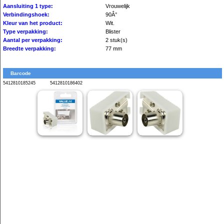
Aansluiting 1 type:
Vrouwelijk
Verbindingshoek:
90Â°
Kleur van het product:
Wit.
Type verpakking:
Blister
Aantal per verpakking:
2 stuk(s)
Breedte verpakking:
77 mm
Barcode
5412810185245
5412810186402