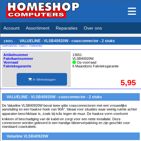
Account
Assortiment
Reparaties
Over ons
VALUELINE - VLSB40920W - coaxconnector - 2 stuks
13651 -
COMPONENTEN
>
KABELS
>
TOEBEHOREN
Artikelnummer
13651
Fabrikantnummer
VLSB40920W
Voorraad
Op voorraad
Fabrieksgarantie
6 Maand(en) Fabrieksgarantie
In Winkelwagen
5,95
VALUELINE - VLSB40920W - coaxconnector - 2 stuks
De Valueline VLSB40920W bevat twee witte coaxconnectoren met een vrouwelijke
aansluiting en een haakse hoek van 90Â°. Ideaal voor situaties waar weinig ruimte achter
apparaten beschikbaar is, zoals bij tvâs tegen de muur. De haakse vorm voorkomt
knikken of beschadiging van de kabel en zorgt voor een nette installatie. Deze
connectoren worden geleverd in een handige blisterverpakking en zijn geschikt voor
standaard coaxkabels.
Valueline VLSB40920W