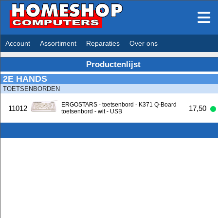
Account
Assortiment
Reparaties
Over ons
Productenlijst
2E HANDS
TOETSENBORDEN
ERGOSTARS - toetsenbord - K371 Q-Board
11012
17,50
toetsenbord - wit - USB