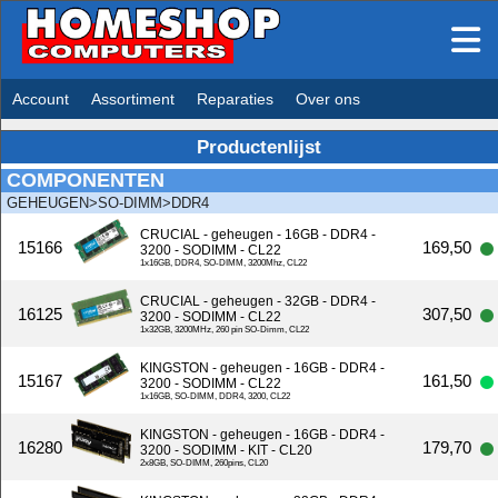
Account
Assortiment
Reparaties
Over ons
Productenlijst
COMPONENTEN
GEHEUGEN>SO-DIMM>DDR4
CRUCIAL - geheugen - 16GB - DDR4 -
15166
169,50
3200 - SODIMM - CL22
1x16GB, DDR4, SO-DIMM, 3200Mhz, CL22
CRUCIAL - geheugen - 32GB - DDR4 -
16125
307,50
3200 - SODIMM - CL22
1x32GB, 3200MHz, 260 pin SO-Dimm, CL22
KINGSTON - geheugen - 16GB - DDR4 -
15167
161,50
3200 - SODIMM - CL22
1x16GB, SO-DIMM, DDR4, 3200, CL22
KINGSTON - geheugen - 16GB - DDR4 -
16280
179,70
3200 - SODIMM - KIT - CL20
2x8GB, SO-DIMM, 260pins, CL20