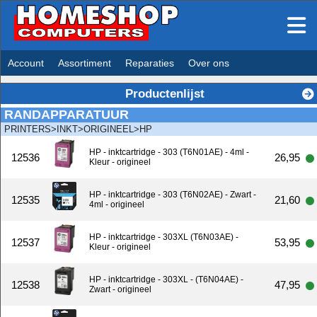
Account
Assortiment
Reparaties
Over ons
Productenlijst
RANDAPPARATUUR
PRINTERS>INKT>ORIGINEEL>HP
HP - inktcartridge - 303 (T6N01AE) - 4ml -
12536
26,95
Kleur - origineel
HP - inktcartridge - 303 (T6N02AE) - Zwart -
12535
21,60
4ml - origineel
HP - inktcartridge - 303XL (T6N03AE) -
12537
53,95
Kleur - origineel
HP - inktcartridge - 303XL - (T6N04AE) -
12538
47,95
Zwart - origineel