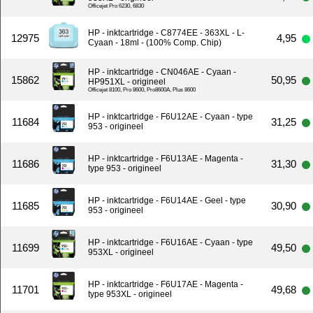
Officejet Pro 6230, 6830
HP - inktcartridge - C8774EE - 363XL - L-
12975
4,95
Cyaan - 18ml - (100% Comp. Chip)
HP - inktcartridge - CN046AE - Cyaan -
15862
50,95
HP951XL - origineel
Officejet 8100, Pro 8600, Pro8600A, Plus 8600
HP - inktcartridge - F6U12AE - Cyaan - type
11684
31,25
953 - origineel
HP - inktcartridge - F6U13AE - Magenta -
11686
31,30
type 953 - origineel
HP - inktcartridge - F6U14AE - Geel - type
11685
30,90
953 - origineel
HP - inktcartridge - F6U16AE - Cyaan - type
11699
49,50
953XL - origineel
HP - inktcartridge - F6U17AE - Magenta -
11701
49,68
type 953XL - origineel