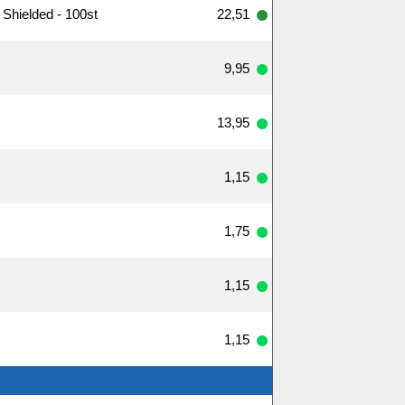
Shielded - 100st
22,51
9,95
13,95
1,15
1,75
1,15
1,15