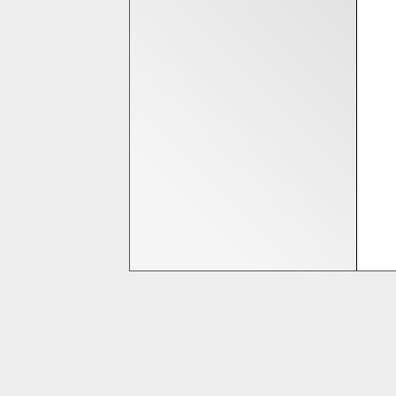
Bedrijfsinformatie
Homeshop Computers
Tijnjedijk 25
8936 AB Leeuwarden
058-2844000