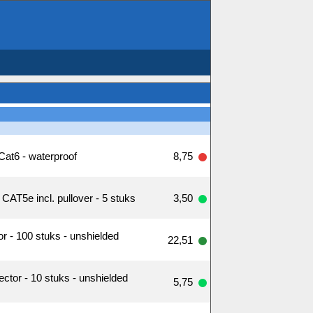
Cat6 - waterproof
8,75
AT5e incl. pullover - 5 stuks
3,50
 - 100 stuks - unshielded
22,51
tor - 10 stuks - unshielded
5,75