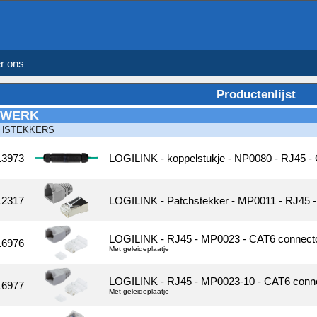
r ons
Productenlijst
TWERK
HSTEKKERS
13973
LOGILINK - koppelstukje - NP0080 - RJ45 - 
12317
LOGILINK - Patchstekker - MP0011 - RJ45 - C
LOGILINK - RJ45 - MP0023 - CAT6 connector
16976
Met geleideplaatje
LOGILINK - RJ45 - MP0023-10 - CAT6 connec
16977
Met geleideplaatje