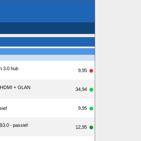
n 3.0 hub
9,95
+ HDMI + GLAN
34,94
sief
9,95
3.0 - passief
12,95