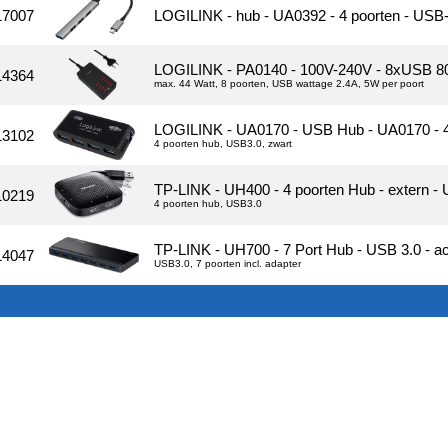
17007
LOGILINK - hub - UA0392 - 4 poorten - US
LOGILINK - PA0140 - 100V-240V - 8xUSB 8
14364
max. 44 Watt, 8 poorten, USB wattage 2.4A, 5W per poort
LOGILINK - UA0170 - USB Hub - UA0170 - 4 p
13102
4 poorten hub, USB3.0, zwart
TP-LINK - UH400 - 4 poorten Hub - extern - 
10219
4 poorten hub, USB3.0
TP-LINK - UH700 - 7 Port Hub - USB 3.0 - act
14047
USB3.0, 7 poorten incl. adapter