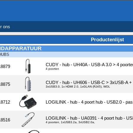
r ons
Productenlijst
NDAPPARATUUR
HUBS
CUDY - hub - UH40A - USB-A 3.0 > 4 poorte
18879
4 poorten
CUDY - hub - UH606 - USB-C > 3xUSB-A 
18875
3xUSB3.0, 1x HDMI 2.0, 1xGLAN (RJ45), WOL
18712
LOGILINK - hub - 4 poort hub - USB2.0 - pas
LOGILINK - hub - UA0391 - 4 poort hub - USB
18516
4 poorten, 1xUSB3.2a, 3xUSB2.0a,