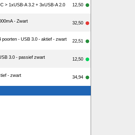
B-C > 1xUSB-A 3.2 + 3xUSB-A 2.0
12,50
000mA - Zwart
32,50
oorten - USB 3.0 - aktief - zwart
22,51
USB 3.0 - passief zwart
12,50
ief - zwart
34,94