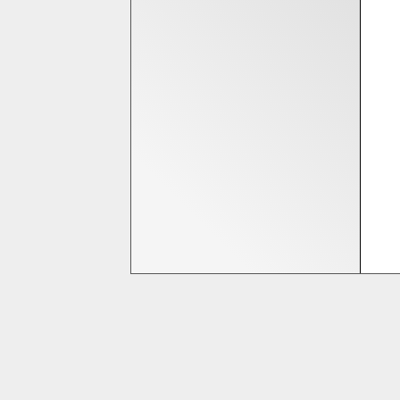
Bedrijfsinformatie
Homeshop Computers
Tijnjedijk 25
8936 AB Leeuwarden
058-2844000