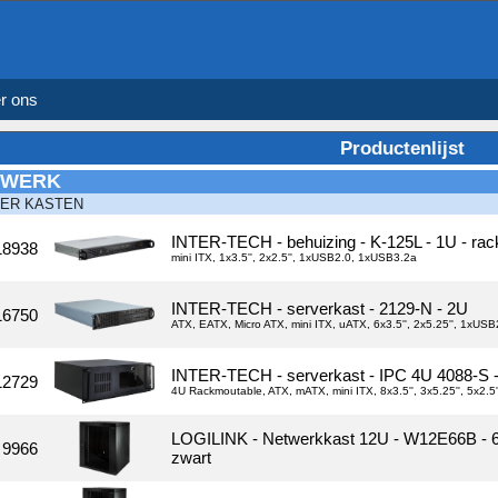
r ons
Productenlijst
TWERK
ER KASTEN
INTER-TECH - behuizing - K-125L - 1U - ra
18938
mini ITX, 1x3.5'', 2x2.5'', 1xUSB2.0, 1xUSB3.2a
INTER-TECH - serverkast - 2129-N - 2U
16750
ATX, EATX, Micro ATX, mini ITX, uATX, 6x3.5'', 2x5.25'', 1xUS
INTER-TECH - serverkast - IPC 4U 4088-S 
12729
4U Rackmoutable, ATX, mATX, mini ITX, 8x3.5'', 3x5.25'', 5x
LOGILINK - Netwerkkast 12U - W12E66B - 6
9966
zwart