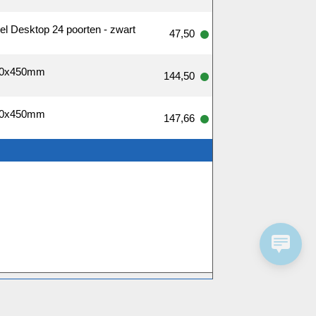
l Desktop 24 poorten - zwart
47,50
540x450mm
144,50
540x450mm
147,66