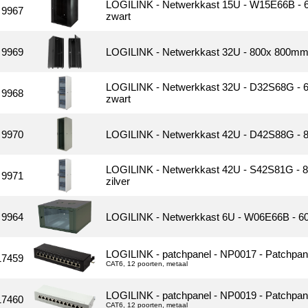
LOGILINK - Netwerkkast 15U - W15E66B - 6
9967
zwart
9969
LOGILINK - Netwerkkast 32U - 800x 800mm -
LOGILINK - Netwerkkast 32U - D32S68G - 6
9968
zwart
9970
LOGILINK - Netwerkkast 42U - D42S88G - 8
LOGILINK - Netwerkkast 42U - S42S81G - 8
9971
zilver
9964
LOGILINK - Netwerkkast 6U - W06E66B - 60
LOGILINK - patchpanel - NP0017 - Patchpane
17459
CAT6, 12 poorten, metaal
LOGILINK - patchpanel - NP0019 - Patchpanel
17460
CAT6, 12 poorten, metaal