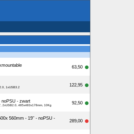
ckmountable
63,50
122,95
B2.0, 1xUSB3.2
- noPSU - zwart
92,50
2.5'', 2xUSB2.0, 485x483x178mm, 10Kg
00x 560mm - 19'' - noPSU -
289,00