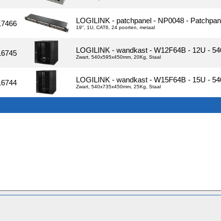
LOGILINK - patchpanel - NP0048 - Patchpane
17466
19'', 1U, CAT6, 24 poorten, metaal
LOGILINK - wandkast - W12F64B - 12U - 
16745
Zwart, 540x595x450mm, 20Kg, Staal
LOGILINK - wandkast - W15F64B - 15U - 
16744
Zwart, 540x735x450mm, 25Kg, Staal
Service
Contactformulier