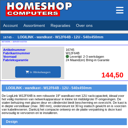
Account
Assortiment
Reparaties
Over ons
LOGILINK - wandkast - W12F64B - 12U - 540x450mm
16745 -
NETWERK
>
SERVER KASTEN
Artikelnummer
16745
Fabrikantnummer
W12F64B
Voorraad
Levertijd: 2-3 werkdagen
Fabrieksgarantie
24 Maand(en) Bring-in Garantie
In Winkelwagen
144,50
LOGILINK - wandkast - W12F64B - 12U - 540x450mm
De LogiLink W12F64B is een robuuste 19" wandkast met 12U rackcapaciteit, ideaal voor
het veilig monteren van netwerkapparatuur in kleine tot middelgrote IT-omgevingen. De
stalen behuizing met glazen deur en cilinderslot biedt bescherming en overzicht. De kast is
in diepte verstelbaar (max. 380 mm), ondersteunt tot 30 kg statisch gewicht en is voorzien
van kabelinvoeren. Dankzij het compacte ontwerp en de platte verpakking is deze kast
eenvoudig te vervoeren en te installeren.
Design