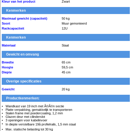
Kleur van het product
Zwart
Kenmerken
Maximaal gewicht (capaciteit)
50 kg
Soort
Muur gemonteerd
Rackcapaciteit
12U
Kenmerken
Materiaal
Staal
Gewicht en omvang
Breedte
65 cm
Hoogte
59,5 cm
Diepte
45 cm
Overige specificaties
Gewicht
20 kg
Productkenmerken:
Wandkast van 19 inch met Ã©Ã©n sectie
Platte verpakking, gemakkelijk te transporteren
Stalen frame met poedercoating, 1,2 mm
Glazen deur met cilinderslot
3 openingen voor kabelinvoer
In diepte verstelbare 19â profielrails, 1,5 mm staal
Max. statische belasting tot 30 kg