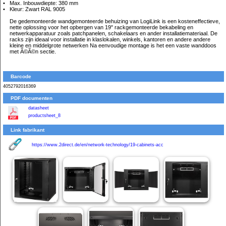
Max. Inbouwdiepte: 380 mm
Kleur: Zwart RAL 9005
De gedemonteerde wandgemonteerde behuizing van LogiLink is een kosteneffectieve,
nette oplossing voor het opbergen van 19" rackgemonteerde bekabeling en
netwerkapparatuur zoals patchpanelen, schakelaars en ander installatiemateriaal. De
racks zijn ideaal voor installatie in klaslokalen, winkels, kantoren en andere andere
kleine en middelgrote netwerken Na eenvoudige montage is het een vaste wanddoos
met Ã©Ã©n sectie.
Barcode
4052792016369
PDF documenten
datasheet
productsheet_8
Link fabrikant
https://www.2direct.de/en/network-technology/19-cabinets-acc