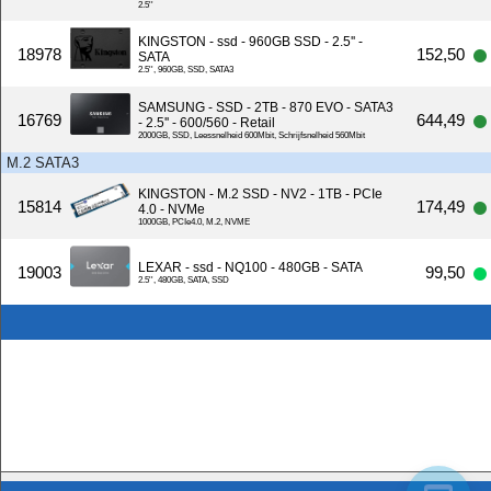
2.5''
KINGSTON - ssd - 960GB SSD - 2.5'' -
18978
152,50
SATA
2.5'', 960GB, SSD, SATA3
SAMSUNG - SSD - 2TB - 870 EVO - SATA3
16769
644,49
- 2.5'' - 600/560 - Retail
2000GB, SSD, Leessnelheid 600Mbit, Schrijfsnelheid 560Mbit
M.2 SATA3
KINGSTON - M.2 SSD - NV2 - 1TB - PCIe
15814
174,49
4.0 - NVMe
1000GB, PCIe4.0, M.2, NVME
LEXAR - ssd - NQ100 - 480GB - SATA
19003
99,50
2.5'', 480GB, SATA, SSD