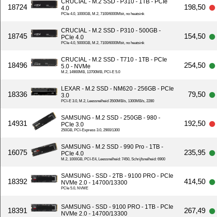
CRUCIAL - M.2 SSD - P310 - 1TB - PCIe
18724
198,50
4.0
PCIe 4.0, 1000GB, M.2, 7100/6000Mbit, no heatsink
CRUCIAL - M.2 SSD - P310 - 500GB -
18745
154,50
PCIe 4.0
PCIe 4.0, 5000GB, M.2, 7100/6000Mbit, no heatsink
CRUCIAL - M.2 SSD - T710 - 1TB - PCIe
18496
254,50
5.0 - NVMe
M.2, 14900MB, 13700MB, PCI-E 5.0
LEXAR - M.2 SSD - NM620 - 256GB - PCIe
18336
79,50
3.0
PCI-E 3.0, M.2, Leessnelheid 3500MB/s, 1300MB/s, 2280
SAMSUNG - M.2 SSD - 250GB - 980 -
14931
192,50
PCIe 3.0
250GB, PCI-Express 3.0, 2900/1300
SAMSUNG - M.2 SSD - 990 Pro - 1TB -
16075
235,95
PCIe 4.0
M.2, 1000GB, PCI-E4, Leessnelheid: 7450, Schrijfsnelheid: 6900
SAMSUNG - SSD - 2TB - 9100 PRO - PCIe
18392
414,50
NVMe 2.0 - 14700/13300
PCIe 5.0, NVME
SAMSUNG - SSD - 9100 PRO - 1TB - PCIe
18391
267,49
NVMe 2.0 - 14700/13300