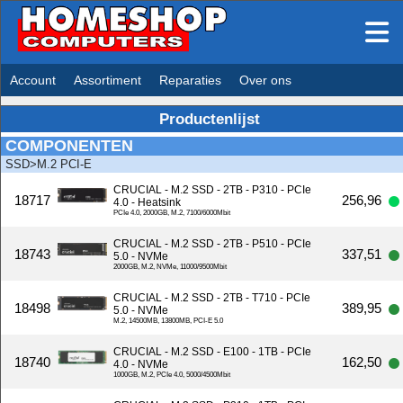
Account
Assortiment
Reparaties
Over ons
Productenlijst
COMPONENTEN
SSD>M.2 PCI-E
CRUCIAL - M.2 SSD - 2TB - P310 - PCIe
18717
256,96
4.0 - Heatsink
PCIe 4.0, 2000GB, M.2, 7100/6000Mbit
CRUCIAL - M.2 SSD - 2TB - P510 - PCIe
18743
337,51
5.0 - NVMe
2000GB, M.2, NVMe, 11000/9500Mbit
CRUCIAL - M.2 SSD - 2TB - T710 - PCIe
18498
389,95
5.0 - NVMe
M.2, 14500MB, 13800MB, PCI-E 5.0
CRUCIAL - M.2 SSD - E100 - 1TB - PCIe
18740
162,50
4.0 - NVMe
1000GB, M.2, PCIe 4.0, 5000/4500Mbit