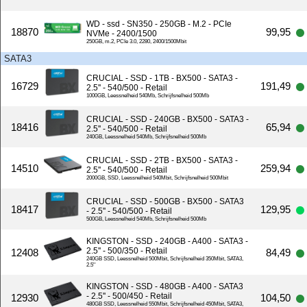
WD - ssd - SN350 - 250GB - M.2 - PCIe
18870
99,95
NVMe - 2400/1500
250GB, m.2, PCIe 3.0, 2280, 2400/1500Mbit
SATA3
CRUCIAL - SSD - 1TB - BX500 - SATA3 -
16729
191,49
2.5'' - 540/500 - Retail
1000GB, Leessnelheid 540Mb, Schrijfsnelheid 500Mb
CRUCIAL - SSD - 240GB - BX500 - SATA3 -
18416
65,94
2.5'' - 540/500 - Retail
240GB, Leessnelheid 540Mb, Schrijfsnelheid 500Mb
CRUCIAL - SSD - 2TB - BX500 - SATA3 -
14510
259,94
2.5'' - 540/500 - Retail
2000GB, SSD, Leessnelheid 540Mbit, Schrijfsnelheid 500Mbit
CRUCIAL - SSD - 500GB - BX500 - SATA3
18417
129,95
- 2.5'' - 540/500 - Retail
500GB, Leessnelheid 540Mb, Schrijfsnelheid 500Mb
KINGSTON - SSD - 240GB - A400 - SATA3 -
2.5'' - 500/350 - Retail
12408
84,49
240GB SSD, Leessnelheid 500Mbit, Schrijfsnelheid 350Mbit, SATA3,
2.5''
KINGSTON - SSD - 480GB - A400 - SATA3
- 2.5'' - 500/450 - Retail
12930
104,50
480GB SSD, Leessnelheid 550Mbit, Schrijfsnelheid 450Mbit, SATA3,