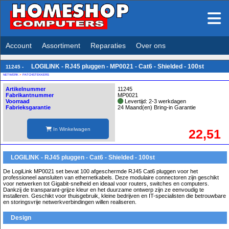
Account
Assortiment
Reparaties
Over ons
LOGILINK - RJ45 pluggen - MP0021 - Cat6 - Shielded - 100st
11245 -
NETWERK
>
PATCHSTEKKERS
Artikelnummer
11245
Fabrikantnummer
MP0021
Voorraad
Levertijd: 2-3 werkdagen
Fabrieksgarantie
24 Maand(en) Bring-in Garantie
In Winkelwagen
22,51
LOGILINK - RJ45 pluggen - Cat6 - Shielded - 100st
De LogiLink MP0021 set bevat 100 afgeschermde RJ45 Cat6 pluggen voor het
professioneel aansluiten van ethernetkabels. Deze modulaire connectoren zijn geschikt
voor netwerken tot Gigabit-snelheid en ideaal voor routers, switches en computers.
Dankzij de transparant-grijze kleur en het duurzame ontwerp zijn ze eenvoudig te
installeren. Geschikt voor thuisgebruik, kleine bedrijven en IT-specialisten die betrouwbare
en storingsvrije netwerkverbindingen willen realiseren.
Design