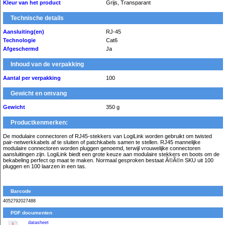
Kleur van het product
Grijs, Transparant
Technische details
Aansluiting(en)
RJ-45
Technologie
Cat6
Afgeschermd
Ja
Inhoud van de verpakking
Aantal per verpakking
100
Gewicht en omvang
Gewicht
350 g
Productkenmerken:
De modulaire connectoren of RJ45-stekkers van LogiLink worden gebruikt om twisted
pair-netwerkkabels af te sluiten of patchkabels samen te stellen. RJ45 mannelijke
modulaire connectoren worden pluggen genoemd, terwijl vrouwelijke connectoren
aansluitingen zijn. LogiLink biedt een grote keuze aan modulaire stekkers en boots om de
bekabeling perfect op maat te maken. Normaal gesproken bestaat Ã©Ã©n SKU uit 100
pluggen en 100 laarzen in een tas.
Barcode
4052792027488
PDF documenten
datasheet