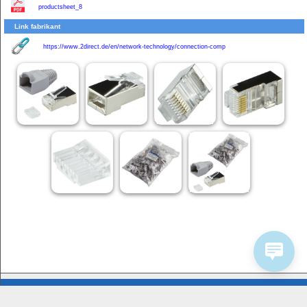
productsheet_8
Link fabrikant
https://www.2direct.de/en/network-technology/connection-comp
Bedrijfsinformatie
Service
Homeshop Computers
Contactformulier