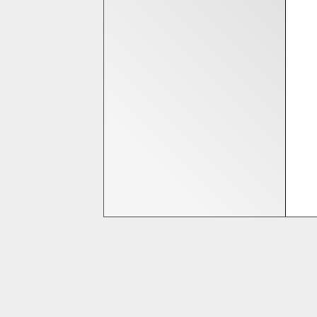
Bedrijfsinformatie
Homeshop Computers
Tijnjedijk 25
8936 AB Leeuwarden
058-2844000