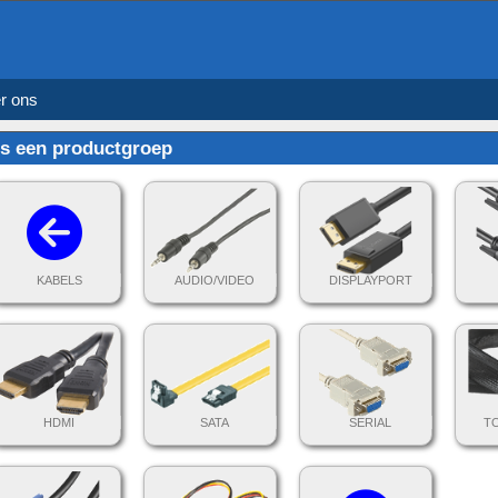
r ons
s een productgroep
KABELS
AUDIO/VIDEO
DISPLAYPORT
HDMI
SATA
SERIAL
T