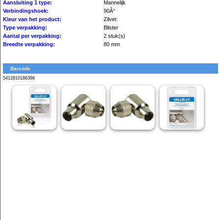
Aansluiting 1 type:
Mannelijk
Verbindingshoek:
90Â°
Kleur van het product:
Zilver.
Type verpakking:
Blister
Aantal per verpakking:
2 stuk(s)
Breedte verpakking:
80 mm
Barcode
5412810186396