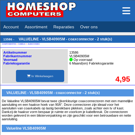
Account
Assortiment
Reparaties
Over ons
VALUELINE - VLSB40905M - coaxconnector - 2 stuk(s)
13586 -
COMPONENTEN
>
KABELS
>
AUDIO/VIDEO
Artikelnummer
13586
Fabrikantnummer
VLSB40905M
Voorraad
Op voorraad
Fabrieksgarantie
6 Maand(en) Fabrieksgarantie
In Winkelwagen
4,95
VALUELINE - VLSB40905M - coaxconnector - 2 stuk(s)
De Valueline VLSB40905M bevat twee zilverkleurige coaxconnectoren met een mannelijke
aansluiting en een haakse hoek van 90Â°. Deze connectoren zijn ideaal voor het
aansluiten van coaxkabels op lastig bereikbare plekken, zoals achter een tv of kast.
Dankzij de haakse vorm bespaar je ruimte en voorkom je kabelbreuk. De connectoren
worden geleverd in een blisterverpakking en zijn geschikt voor een betrouwbare en nette
aansluiting.
Valueline VLSB40905M