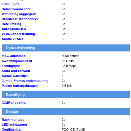
Full duplex
Ja
Datastroombeheer
Ja
Verbindingsaggregatie
Ja
Broadcast stormbeheer
Ja
Rate limiting
Ja
Auto MDI/MDI-X
Ja
VLAN=ondersteuning
Ja
Aantal VLANs
32
Data-uitwisseling
MAC-adrestabel
8000 entries
Switchingcapaciteit
32 Gbit/s
Throughput
23,8 Mpps
Store-and-forward
Ja
Aantal wachtrijen
4
Jumbo Frames ondersteuning
Ja
Packet buffergeheugen
0,5 MB
Beveiliging
IGMP snooping
Ja
Design
Rack-montage
Ja
LED-indicatoren
Ja
Certificering
FCC, CE, RoHS