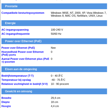
Prestatie
Compatibele besturingssystemen
Windows 98SE, NT, 2000, XP, Vista Windows 7,
Windows 8, MAC OS, NetWare, UNIX, Linux
Energie
AC-ingangsspanning
100-240 V
AC-ingangsfrequentie
50/60 Hz
Power over Ethernet (PoE)
Power over Ethernet (PoE)
Nee
Hoeveelheid Power over Ethernet
0
(PoE) ports
Aantal Power over Ethernet plus (PoE
0
+)-poorten
Eisen aan de omgeving
Bedrijfstemperatuur (T-T)
0 - 40 Â°C
Temperatuur bij opslag
-40 - 70 Â°C
Relatieve vochtigheid in bedrijf (V-V)
10 - 90 procent
Gewicht en omvang
Breedte
29,4 cm
Diepte
18 cm
Hoogte
4,4 cm