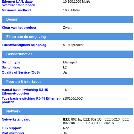
Ethernet LAN, data-
10,100,1000 Mbit/s
overdrachtsnelheden
Maximale snelheid
1000 Mbit/s
Design
Kleur van het product
Zwart
Eisen aan de omgeving
Luchtvochtigheid bij opslag
5 - 90 procent
Beheerfuncties
Switch type
Managed
Switch-laag
L2
Quality of Service (QoS)
Ja
Poorten & interfaces
Aantal basis-switching RJ-45
16
Ethernet-poorten
Type basis-switching RJ-45 Ethernet-
(10/100/1000)
poorten
Netwerk
Netwerkstandaard
IEEE 802.1p, IEEE 802.1Q, IEEE 802.3, IEEE
802.3ab, IEEE 802.3u, IEEE 802.3x
10G support
Nee
Port mirroring
Ja