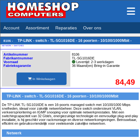
Account
Assortiment
Reparaties
Over ons
TP-LINK - switch - TL-SG1016DE - 16 poorten - 10/100/1000Mbit -
8106 -
NETWERK
>
SWITCHES
Artikelnummer
8106
Fabrikantnummer
TL-SG1016DE
Voorraad
Levertijd: 2-3 werkdagen
Fabrieksgarantie
36 Maand(en) Bring-in Garantie
In Winkelwagen
84,49
TP-LINK - switch - TL-SG1016DE - 16 poorten - 10/100/1000Mbit
De TP-LINK TL-SG1016DE is een 16-poorts managed switch met 10/100/1000 Mbps
snelheden, ideaal voor zakelijk netwerkbeheer. Deze switch ondersteunt VLAN,
verkeersprioritering en IGMP snooping voor optimale netwerkprestaties. Met een
switchingcapaciteit van 32 Gbit/s, energiezuinige technologie en eenvoudige plug-and-play
installatie, is hij geschikt voor rackmontage en diverse netwerkomgevingen. Betrouwbaar,
efficiënt en gebruiksvriendelijk voor veeleisende zakelijke netwerken.
Netwerk