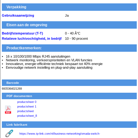
Verpakking
Gebruiksaanwijzing
Ja
Eisen aan de omgeving
Bedrijfstemperatuur (T-T)
0 - 40 Â°C
Relatieve luchtvochtigheid, in bedrijf
10 - 90 procent
Productkenmerken:
16 x 10/100/1000 Mbps RJ45 aansluitingen
Netwerk monitoring, verkeersprioriteiten en VLAN functies
Innovatieve, energie-efficiënte techniek bespaart tot 40% energie
Eenvoudige netwerk instelling en plug-and-play aansluiting
Barcode
6935364021269
PDF documenten
productsheet 0
productsheet 1
productsheet
productsheet_8
Link fabrikant
https://www.tp-link.com/nl/business-networking/omada-switch-