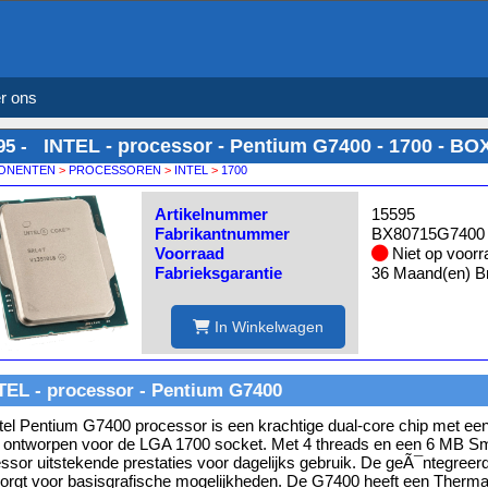
r ons
INTEL - processor - Pentium G7400 - 1700 - B
95 -
ONENTEN
>
PROCESSOREN
>
INTEL
>
1700
Artikelnummer
15595
Fabrikantnummer
BX80715G740
Voorraad
Niet op voorr
Fabrieksgarantie
36 Maand(en) Br
In Winkelwagen
TEL - processor - Pentium G7400
tel Pentium G7400 processor is een krachtige dual-core chip met een
ontworpen voor de LGA 1700 socket. Met 4 threads en een 6 MB Sm
ssor uitstekende prestaties voor dagelijks gebruik. De geÃ¯ntegree
orgt voor basisgrafische mogelijkheden. De G7400 heeft een Therm