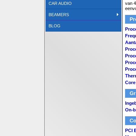
van 4
CAR AUDIO
eenvo
BEAMERS
Pr
BLOG
Proc
Freq
Aant
Proc
Proc
Proc
Proc
Ther
Core
Gr
Inge
On-b
Co
PCI 