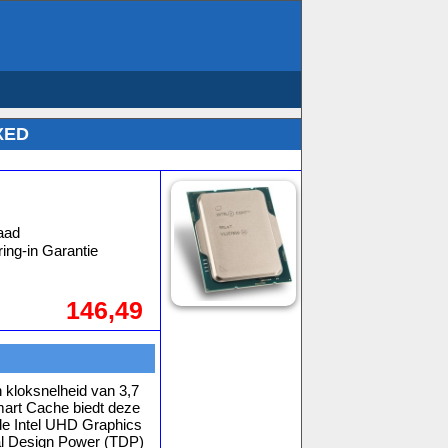
OXED
0
aad
ing-in Garantie
146,49
 kloksnelheid van 3,7
art Cache biedt deze
rde Intel UHD Graphics
al Design Power (TDP)