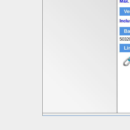
Max. 
Ve
Inclu
Ba
5032
Li
Bedrijfsinformatie
Homeshop Computers