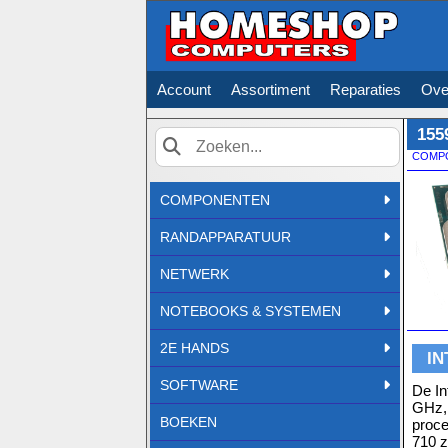
Account
Assortiment
Reparaties
Ove
155
COMP
Zoek
COMPONENTEN
RANDAPPARATUUR
NETWERK
NOTEBOOKS & SYSTEMEN
2E HANDS
IN
SOFTWARE
De In
GHz, 
BOEKEN
proce
710 z