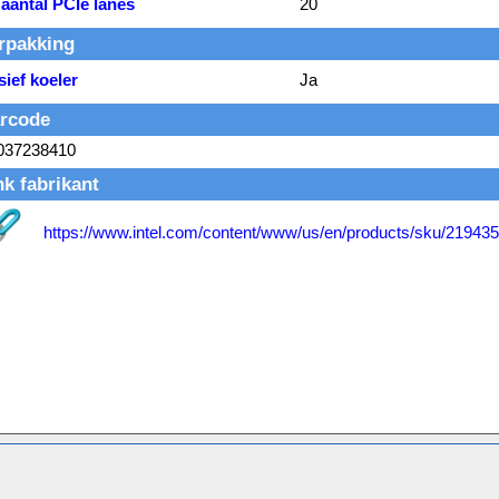
aantal PCIe lanes
20
rpakking
sief koeler
Ja
rcode
037238410
nk fabrikant
https://www.intel.com/content/www/us/en/products/sku/219435
Service
Contactformulier