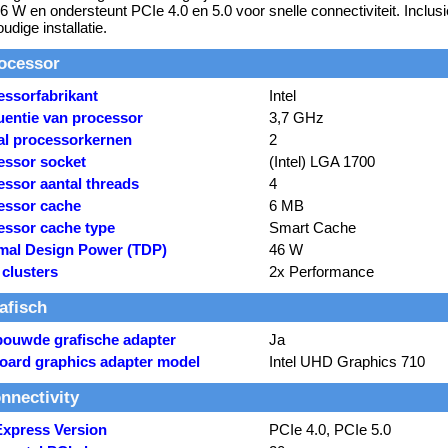
6 W en ondersteunt PCIe 4.0 en 5.0 voor snelle connectiviteit. Inclusi
udige installatie.
ocessor
essorfabrikant
Intel
uentie van processor
3,7 GHz
al processorkernen
2
essor socket
(Intel) LGA 1700
essor aantal threads
4
essor cache
6 MB
essor cache type
Smart Cache
mal Design Power (TDP)
46 W
 clusters
2x Performance
afisch
bouwde grafische adapter
Ja
oard graphics adapter model
Intel UHD Graphics 710
nnectivity
Express Version
PCIe 4.0, PCIe 5.0