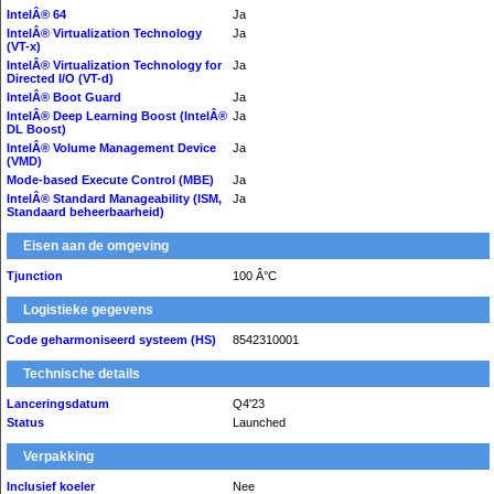
IntelÂ® 64
Ja
IntelÂ® Virtualization Technology
Ja
(VT-x)
IntelÂ® Virtualization Technology for
Ja
Directed I/O (VT-d)
IntelÂ® Boot Guard
Ja
IntelÂ® Deep Learning Boost (IntelÂ®
Ja
DL Boost)
IntelÂ® Volume Management Device
Ja
(VMD)
Mode-based Execute Control (MBE)
Ja
IntelÂ® Standard Manageability (ISM,
Ja
Standaard beheerbaarheid)
Eisen aan de omgeving
Tjunction
100 Â°C
Logistieke gegevens
Code geharmoniseerd systeem (HS)
8542310001
Technische details
Lanceringsdatum
Q4'23
Status
Launched
Verpakking
Inclusief koeler
Nee