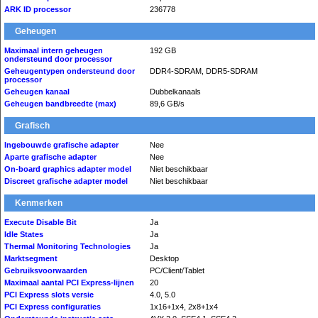
ARK ID processor
236778
Geheugen
Maximaal intern geheugen
192 GB
ondersteund door processor
Geheugentypen ondersteund door
DDR4-SDRAM, DDR5-SDRAM
processor
Geheugen kanaal
Dubbelkanaals
Geheugen bandbreedte (max)
89,6 GB/s
Grafisch
Ingebouwde grafische adapter
Nee
Aparte grafische adapter
Nee
On-board graphics adapter model
Niet beschikbaar
Discreet grafische adapter model
Niet beschikbaar
Kenmerken
Execute Disable Bit
Ja
Idle States
Ja
Thermal Monitoring Technologies
Ja
Marktsegment
Desktop
Gebruiksvoorwaarden
PC/Client/Tablet
Maximaal aantal PCI Express-lijnen
20
PCI Express slots versie
4.0, 5.0
PCI Express configuraties
1x16+1x4, 2x8+1x4