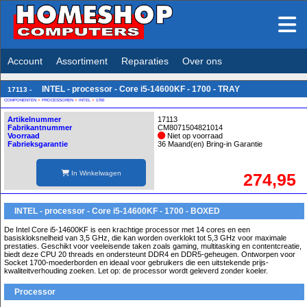
Account
Assortiment
Reparaties
Over ons
INTEL - processor - Core i5-14600KF - 1700 - TRAY
17113 -
COMPONENTEN
>
PROCESSOREN
>
INTEL
>
1700
Artikelnummer
17113
Fabrikantnummer
CM8071504821014
Voorraad
Niet op voorraad
Fabrieksgarantie
36 Maand(en) Bring-in Garantie
In Winkelwagen
274,95
INTEL - processor - Core i5-14600KF - 1700 - BOXED
De Intel Core i5-14600KF is een krachtige processor met 14 cores en een
basiskloksnelheid van 3,5 GHz, die kan worden overklokt tot 5,3 GHz voor maximale
prestaties. Geschikt voor veeleisende taken zoals gaming, multitasking en contentcreatie,
biedt deze CPU 20 threads en ondersteunt DDR4 en DDR5-geheugen. Ontworpen voor
Socket 1700-moederborden en ideaal voor gebruikers die een uitstekende prijs-
kwaliteitverhouding zoeken. Let op: de processor wordt geleverd zonder koeler.
Processor