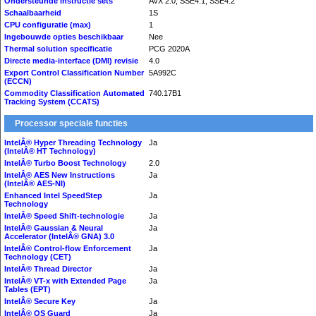
Ondersteunde instructie sets
AVX 2.0, SSE4.1, SSE4.2
Schaalbaarheid
1S
CPU configuratie (max)
1
Ingebouwde opties beschikbaar
Nee
Thermal solution specificatie
PCG 2020A
Directe media-interface (DMI) revisie
4.0
Export Control Classification Number
5A992C
(ECCN)
Commodity Classification Automated
740.17B1
Tracking System (CCATS)
Processor speciale functies
IntelÂ® Hyper Threading Technology
Ja
(IntelÂ® HT Technology)
IntelÂ® Turbo Boost Technology
2.0
IntelÂ® AES New Instructions
Ja
(IntelÂ® AES-NI)
Enhanced Intel SpeedStep
Ja
Technology
IntelÂ® Speed Shift-technologie
Ja
IntelÂ® Gaussian & Neural
Ja
Accelerator (IntelÂ® GNA) 3.0
IntelÂ® Control-flow Enforcement
Ja
Technology (CET)
IntelÂ® Thread Director
Ja
IntelÂ® VT-x with Extended Page
Ja
Tables (EPT)
IntelÂ® Secure Key
Ja
IntelÂ® OS Guard
Ja