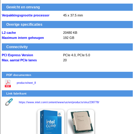
Gewicht en omvang
Verpakkingsgrootte processor
45 x 37.5 mm
Overige specificaties
L2 cache
20480 KB
Maximum intern geheugen
192 GB
Connectivity
PCI Express Version
PCIe 4.0, PCIe 5.0
Max. aantal PCIe lanes
20
PDF documenten
productsheet_8
Link fabrikant
https://www.intel.com/content/www/us/en/products/sku/236778/