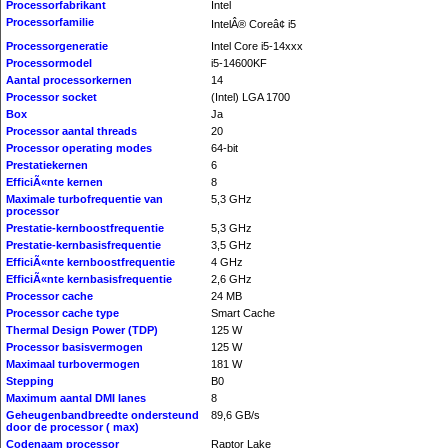
Processorfabrikant
Intel
Processorfamilie
IntelÂ® Coreâ¢ i5
Processorgeneratie
Intel Core i5-14xxx
Processormodel
i5-14600KF
Aantal processorkernen
14
Processor socket
(Intel) LGA 1700
Box
Ja
Processor aantal threads
20
Processor operating modes
64-bit
Prestatiekernen
6
EfficiÃ«nte kernen
8
Maximale turbofrequentie van
5,3 GHz
processor
Prestatie-kernboostfrequentie
5,3 GHz
Prestatie-kernbasisfrequentie
3,5 GHz
EfficiÃ«nte kernboostfrequentie
4 GHz
EfficiÃ«nte kernbasisfrequentie
2,6 GHz
Processor cache
24 MB
Processor cache type
Smart Cache
Thermal Design Power (TDP)
125 W
Processor basisvermogen
125 W
Maximaal turbovermogen
181 W
Stepping
B0
Maximum aantal DMI lanes
8
Geheugenbandbreedte ondersteund
89,6 GB/s
door de processor ( max)
Codenaam processor
Raptor Lake