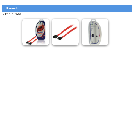
Barcode
5412810153763