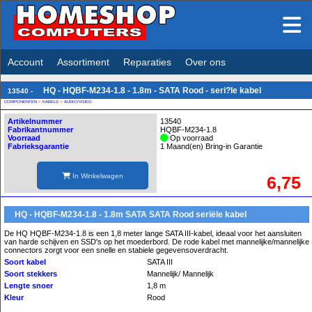
Account
Assortiment
Reparaties
Over ons
HQ - HQBF-M234-1.8 - 1.8m - SATA Rood - seri?le kabel
13540 -
COMPONENTEN
>
KABELS
>
AUDIO/VIDEO
Artikelnummer
13540
Fabrikantnummer
HQBF-M234-1.8
Voorraad
Op voorraad
Fabrieksgarantie
1 Maand(en) Bring-in Garantie
In Winkelwagen
6,75
HQ - HQBF-M234-1.8 - 1.8m SATA SATA Rood seriële kabel
De HQ HQBF-M234-1.8 is een 1,8 meter lange SATA III-kabel, ideaal voor het aansluiten
van harde schijven en SSD's op het moederbord. De rode kabel met mannelijke/mannelijke
connectors zorgt voor een snelle en stabiele gegevensoverdracht.
Soort kabel
SATA III
Soort stekkers
Mannelijk/ Mannelijk
Lengte snoer
1,8 m
Kleur
Rood