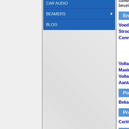
stelw
CAR AUDIO
bevei
BEAMERS
En
BLOG
Voed
Stro
Conn
Volt
Maxi
Volta
Aant
Po
Beka
Pr
Certi