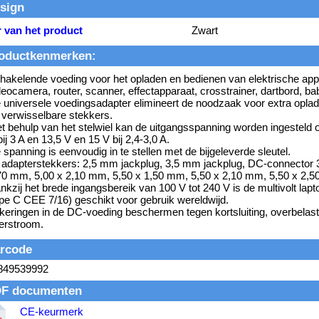
sign
r van het product
Zwart
oductkenmerken:
hakelende voeding voor het opladen en bedienen van elektrische app
deocamera, router, scanner, effectapparaat, crosstrainer, dartbord, b
 universele voedingsadapter elimineert de noodzaak voor extra oplad
 verwisselbare stekkers.
t behulp van het stelwiel kan de uitgangsspanning worden ingesteld o
bij 3 A en 13,5 V en 15 V bij 2,4-3,0 A.
 spanning is eenvoudig in te stellen met de bijgeleverde sleutel.
 adapterstekkers: 2,5 mm jackplug, 3,5 mm jackplug, DC-connector 
70 mm, 5,00 x 2,10 mm, 5,50 x 1,50 mm, 5,50 x 2,10 mm, 5,50 x 2,
nkzij het brede ingangsbereik van 100 V tot 240 V is de multivolt lap
pe C CEE 7/16) geschikt voor gebruik wereldwijd.
keringen in de DC-voeding beschermen tegen kortsluiting, overbelast
erstroom.
rcode
849539992
F documenten
CE-keurmerk