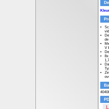
De
Kleu
Pr
Sc
vi
De
de
Me
V 
De
8x
1,
Da
Ty
Ze
ov
Ba
4040
PD