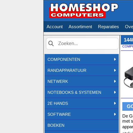
Account
Assortiment
Reparaties
Ove
144
COMP
Zoek
COMPONENTEN
RANDAPPARATUUR
NETWERK
NOTEBOOKS & SYSTEMEN
2E HANDS
GO
SOFTWARE
De GO
met s
BOEKEN
appar