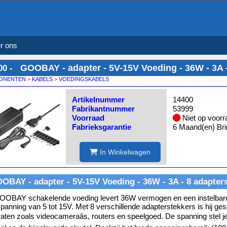
r ons
GOOBAY - adapter - 5V-15V Voeding - 36W - 3A 
00 -
ONENTEN
>
KABELS
>
VOEDINGSKABELS
Artikelnummer
14400
Fabrikantnummer
53999
Voorraad
Niet op voorr
Fabrieksgarantie
6 Maand(en) Bri
In Winkelwagen
OBAY - adapter - 5V-15V Voeding - 36W - 3A - 8 adapter
OBAY schakelende voeding levert 36W vermogen en een instelbare 
panning van 5 tot 15V. Met 8 verschillende adapterstekkers is hij ges
aten zoals videocameraâs, routers en speelgoed. De spanning stel j