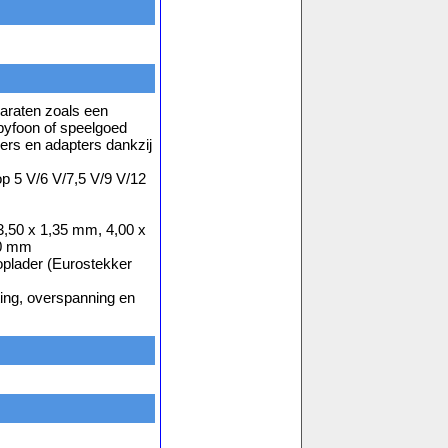
araten zoals een
abyfoon of speelgoed
ers en adapters dankzij
p 5 V/6 V/7,5 V/9 V/12
3,50 x 1,35 mm, 4,00 x
50 mm
toplader (Eurostekker
ing, overspanning en