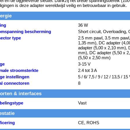
iel en de bijgeleverde sleutel. Dankzij het brede spanningsbereik (1
ligingen is deze adapter wereldwijd veilig en betrouwbaar in gebruik.
ergie
ing
36 W
omspanning bescherming
Short circuit, Overloading,
ector type
2.5 mm pawl, 3.5 mm pawl,
1,35 mm), DC adapter (4,0
adapter (5,00 x 2,10 mm), 
mm), DC adapter (5,50 x 2
(5,50 x 2,50 mm)
age
3-15 V
male stroomsterkte
2.4 tot 3 A
ge instellingen
5 / 6/ 7,5 / 9 / 12 / 13,5 / 15
al connectoren
8
orten & interfaces
belingstype
Vast
estatie
ficering
CE, ROHS