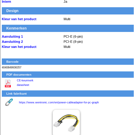
Intern
Ja
Design
Kleur van het product
Multi
Kenmerken
Aansluiting 1
PCI-E (6-pin)
Aansluiting 2
PCI-E (8-pin)
Kleur van het product
Multi
Barcode
4040849936357
PDF documenten
CE-keurmerk
datasheet
Link fabrikant
https://www.wentronic.com/en/power-cableadapter-for-pc-graph