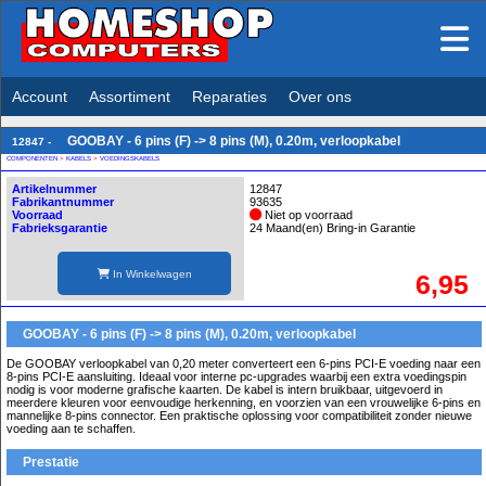
Account
Assortiment
Reparaties
Over ons
GOOBAY - 6 pins (F) -> 8 pins (M), 0.20m, verloopkabel
12847 -
COMPONENTEN
>
KABELS
>
VOEDINGSKABELS
Artikelnummer
12847
Fabrikantnummer
93635
Voorraad
Niet op voorraad
Fabrieksgarantie
24 Maand(en) Bring-in Garantie
In Winkelwagen
6,95
GOOBAY - 6 pins (F) -> 8 pins (M), 0.20m, verloopkabel
De GOOBAY verloopkabel van 0,20 meter converteert een 6-pins PCI-E voeding naar een
8-pins PCI-E aansluiting. Ideaal voor interne pc-upgrades waarbij een extra voedingspin
nodig is voor moderne grafische kaarten. De kabel is intern bruikbaar, uitgevoerd in
meerdere kleuren voor eenvoudige herkenning, en voorzien van een vrouwelijke 6-pins en
mannelijke 8-pins connector. Een praktische oplossing voor compatibiliteit zonder nieuwe
voeding aan te schaffen.
Prestatie