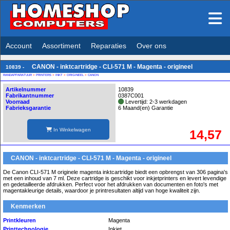
Account
Assortiment
Reparaties
Over ons
CANON - inktcartridge - CLI-571 M - Magenta - origineel
10839 -
RANDAPPARATUUR
>
PRINTERS
>
INKT
>
ORIGINEEL
>
CANON
Artikelnummer
10839
Fabrikantnummer
0387C001
Voorraad
Levertijd: 2-3 werkdagen
Fabrieksgarantie
6 Maand(en) Garantie
In Winkelwagen
14,57
CANON - inktcartridge - CLI-571 M - Magenta - origineel
De Canon CLI-571 M originele magenta inktcartridge biedt een opbrengst van 306 pagina's
met een inhoud van 7 ml. Deze cartridge is geschikt voor inkjetprinters en levert levendige
en gedetailleerde afdrukken. Perfect voor het afdrukken van documenten en foto's met
magentakleurige details, waardoor je printresultaten altijd van hoge kwaliteit zijn.
Kenmerken
Printkleuren
Magenta
Printtechnologie
Inkjet