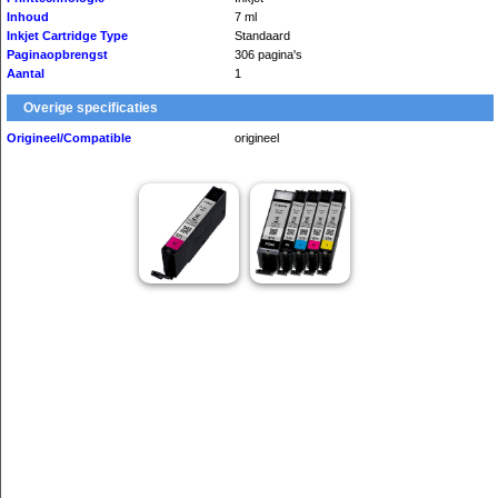
Inhoud
7 ml
Inkjet Cartridge Type
Standaard
Paginaopbrengst
306 pagina's
Aantal
1
Overige specificaties
Origineel/Compatible
origineel