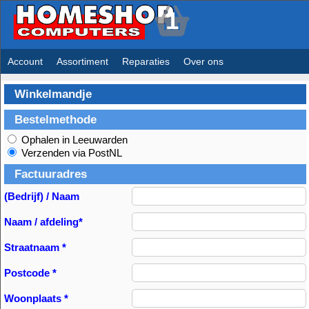
1
Account
Assortiment
Reparaties
Over ons
Winkelmandje
Bestelmethode
Ophalen in Leeuwarden
Verzenden via PostNL
Factuuradres
(Bedrijf) / Naam
Naam / afdeling*
Straatnaam *
Postcode *
Woonplaats *