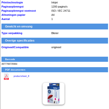
Printtechnologie
Inkjet
Paginaopbrengst
1200 pagina's
Paginaopbrengst voetnoot
ISO / IEC 24711
Afmetingen papier
A4
Aantal
1
Gewicht en omvang
Type verpakking
Blister
Overige specificaties
Origineel/Compatible
origineel
Barcode
4977766735964
PDF documenten
productsheet_8