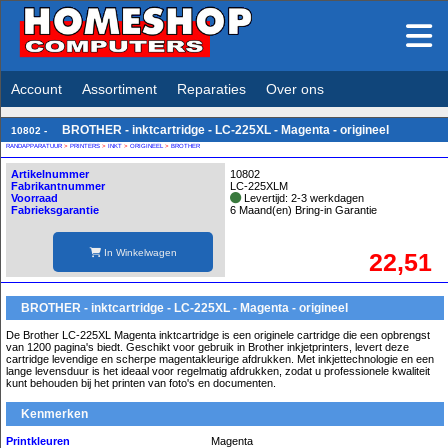
Account
Assortiment
Reparaties
Over ons
BROTHER - inktcartridge - LC-225XL - Magenta - origineel
10802 -
RANDAPPARATUUR
>
PRINTERS
>
INKT
>
ORIGINEEL
>
BROTHER
Artikelnummer
10802
Fabrikantnummer
LC-225XLM
Voorraad
Levertijd: 2-3 werkdagen
Fabrieksgarantie
6 Maand(en) Bring-in Garantie
In Winkelwagen
22,51
BROTHER - inktcartridge - LC-225XL - Magenta - origineel
De Brother LC-225XL Magenta inktcartridge is een originele cartridge die een opbrengst
van 1200 pagina's biedt. Geschikt voor gebruik in Brother inkjetprinters, levert deze
cartridge levendige en scherpe magentakleurige afdrukken. Met inkjettechnologie en een
lange levensduur is het ideaal voor regelmatig afdrukken, zodat u professionele kwaliteit
kunt behouden bij het printen van foto's en documenten.
Kenmerken
Printkleuren
Magenta