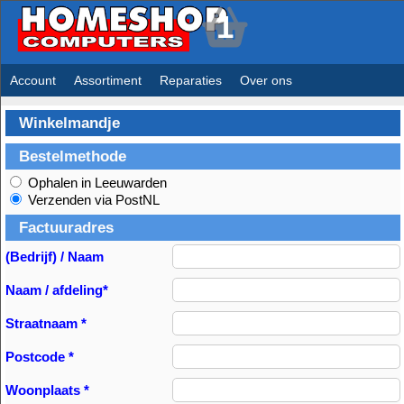
1
Account
Assortiment
Reparaties
Over ons
Winkelmandje
Bestelmethode
Ophalen in Leeuwarden
Verzenden via PostNL
Factuuradres
(Bedrijf) / Naam
Naam / afdeling*
Straatnaam *
Postcode *
Woonplaats *