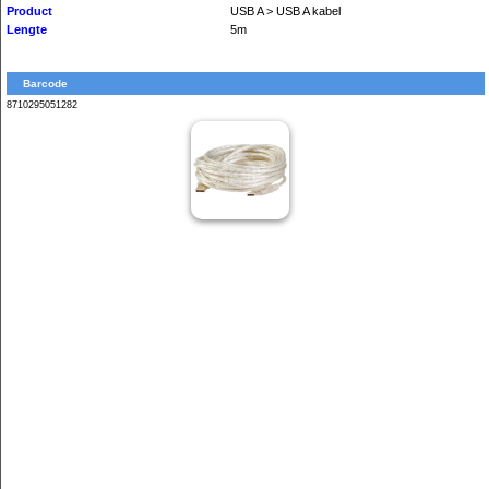
Product
USB A > USB A kabel
Lengte
5m
Barcode
8710295051282