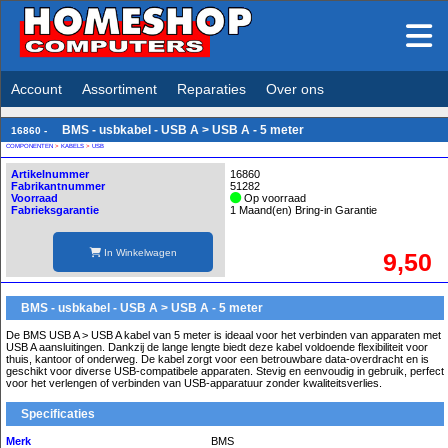
Account
Assortiment
Reparaties
Over ons
BMS - usbkabel - USB A > USB A - 5 meter
16860 -
COMPONENTEN
>
KABELS
>
USB
Artikelnummer
16860
Fabrikantnummer
51282
Voorraad
Op voorraad
Fabrieksgarantie
1 Maand(en) Bring-in Garantie
In Winkelwagen
9,50
BMS - usbkabel - USB A > USB A - 5 meter
De BMS USB A > USB A kabel van 5 meter is ideaal voor het verbinden van apparaten met
USB A aansluitingen. Dankzij de lange lengte biedt deze kabel voldoende flexibiliteit voor
thuis, kantoor of onderweg. De kabel zorgt voor een betrouwbare data-overdracht en is
geschikt voor diverse USB-compatibele apparaten. Stevig en eenvoudig in gebruik, perfect
voor het verlengen of verbinden van USB-apparatuur zonder kwaliteitsverlies.
Specificaties
Merk
BMS