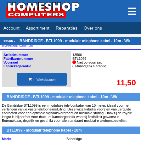
Account
Assortiment
Reparaties
Over ons
BANDRIDGE - BTL1099 - modulair telephone kabel - 10m - Wit
13566 -
COMPONENTEN
>
KABELS
>
USB
Artikelnummer
13566
Fabrikantnummer
BTL1099
Voorraad
Niet op voorraad
Fabrieksgarantie
6 Maand(en) Garantie
In Winkelwagen
11,50
BANDRIDGE - BTL1099 - modulair telephone kabel - 10m - Wit
De Bandridge BTL1099 is een modulaire telefoonkabel van 10 meter, ideaal voor het
verlengen van je vaste telefoonaansluiting. Deze witte kabel is voorzien van vergulde
contacten voor een optimale signaaloverdracht en minimale storing. Dankzij de royale
lengte is hij perfect voor thuis- of kantoorgebruik waarbij flexibiliteit gewenst is.
Betrouwbaar, degelijk en geschikt voor alle standaard modulaire telefoontoestellen.
BTL1099 - modulair telephone kabel - 10m
Merk:
Bandridge