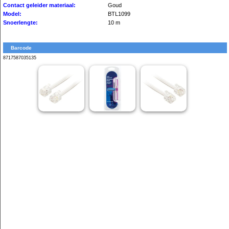
Contact geleider materiaal:
Goud
Model:
BTL1099
Snoerlengte:
10 m
Barcode
8717587035135