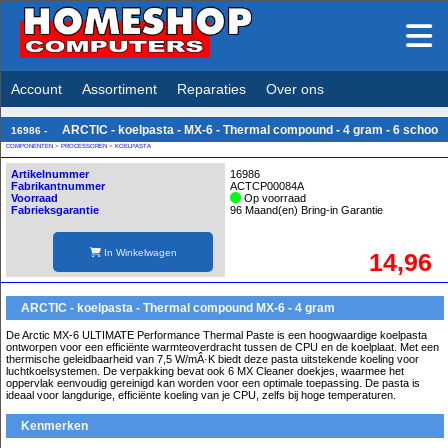
Account
Assortiment
Reparaties
Over ons
ARCTIC - koelpasta - MX-6 - Thermal compound - 4 gram - 6 schoo
16986 -
COMPONENTEN
>
PROCESSOREN
>
KOELPASTA
Artikelnummer
16986
Fabrikantnummer
ACTCP00084A
Voorraad
Op voorraad
Fabrieksgarantie
96 Maand(en) Bring-in Garantie
In Winkelwagen
14,96
ARCTIC - koelpasta - Thermal compound MX-6 - 4 gram
De Arctic MX-6 ULTIMATE Performance Thermal Paste is een hoogwaardige koelpasta
ontworpen voor een efficiënte warmteoverdracht tussen de CPU en de koelplaat. Met een
thermische geleidbaarheid van 7,5 W/mÂ·K biedt deze pasta uitstekende koeling voor
luchtkoelsystemen. De verpakking bevat ook 6 MX Cleaner doekjes, waarmee het
oppervlak eenvoudig gereinigd kan worden voor een optimale toepassing. De pasta is
ideaal voor langdurige, efficiënte koeling van je CPU, zelfs bij hoge temperaturen.
Kenmerken