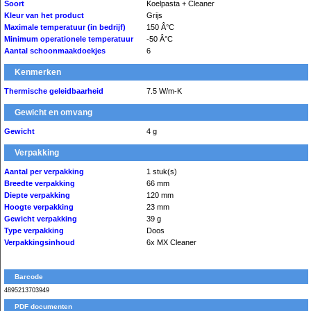
Soort
Koelpasta + Cleaner
Kleur van het product
Grijs
Maximale temperatuur (in bedrijf)
150 Â°C
Minimum operationele temperatuur
-50 Â°C
Aantal schoonmaakdoekjes
6
Kenmerken
Thermische geleidbaarheid
7.5 W/m-K
Gewicht en omvang
Gewicht
4 g
Verpakking
Aantal per verpakking
1 stuk(s)
Breedte verpakking
66 mm
Diepte verpakking
120 mm
Hoogte verpakking
23 mm
Gewicht verpakking
39 g
Type verpakking
Doos
Verpakkingsinhoud
6x MX Cleaner
Barcode
4895213703949
PDF documenten