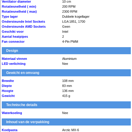
Ventilator diameter
10 cm
Rotatiesnelheid ( min)
200 RPM
Rotatiesnelheid ( max)
2300 RPM
Type lager
Dubbele kogellager
Ondersteunde Intel Sockets
LGA 1851, 1700
Ondersteunde AMD Sockets
Geen
Geschikt voor
Intel
Aantal heatpipes
2
Fan connector
4-Pin PWM
Design
Materiaal vinnen
Aluminium
LED verlichting
Nee
Gewicht en omvang
Breedte
108 mm
Diepte
83 mm
Hoogte
136 mm
Gewicht
415 g
Technische details
Waterkoeling
Nee
Inhoud van de verpakking
Koelpasta
Arctic MX-6