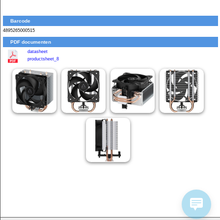
Barcode
4895265000515
PDF documenten
datasheet
productsheet_8