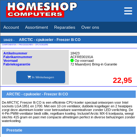
Account
Assortiment
Reparaties
Over ons
ARCTIC - cpukoeler - Freezer 8i CO
18423 -
COMPONENTEN
>
PROCESSOREN
>
CPU KOELERS
Artikelnummer
18423
Fabrikantnummer
ACFRE00191A
Voorraad
Op voorraad
Fabrieksgarantie
72 Maand(en) Bring-in Garantie
In Winkelwagen
22,95
ARCTIC - cpukoeler - Freezer 8i CO
De ARCTIC Freezer 8i CO is een efficiënte CPU-koeler speciaal ontworpen voor Intel
sockets LGA 1851 en 1700. Met een 10 cm ventilator, dubbele kogellager en 2 heatpipes
zorgt deze aluminium koeler voor betrouwbare warmteafvoer zonder LED-verlichting. De
4-Pin PWM-ventilator biedt stille, regelbare koeling. Inclusief Arctic MX-6 koelpasta, weegt
slechts 415 gram en past met compacte afmetingen perfect in diverse behuizingen zonder
waterkoeling.
Prestatie