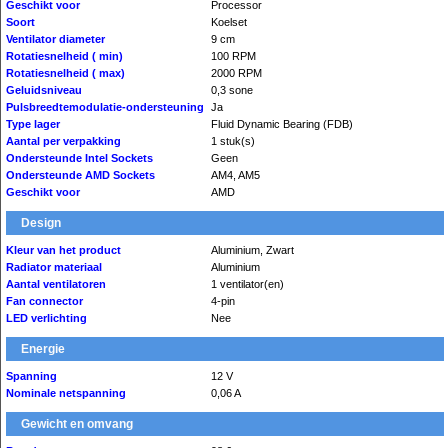
Geschikt voor
Processor
Soort
Koelset
Ventilator diameter
9 cm
Rotatiesnelheid ( min)
100 RPM
Rotatiesnelheid ( max)
2000 RPM
Geluidsniveau
0,3 sone
Pulsbreedtemodulatie-ondersteuning
Ja
Type lager
Fluid Dynamic Bearing (FDB)
Aantal per verpakking
1 stuk(s)
Ondersteunde Intel Sockets
Geen
Ondersteunde AMD Sockets
AM4, AM5
Geschikt voor
AMD
Design
Kleur van het product
Aluminium, Zwart
Radiator materiaal
Aluminium
Aantal ventilatoren
1 ventilator(en)
Fan connector
4-pin
LED verlichting
Nee
Energie
Spanning
12 V
Nominale netspanning
0,06 A
Gewicht en omvang