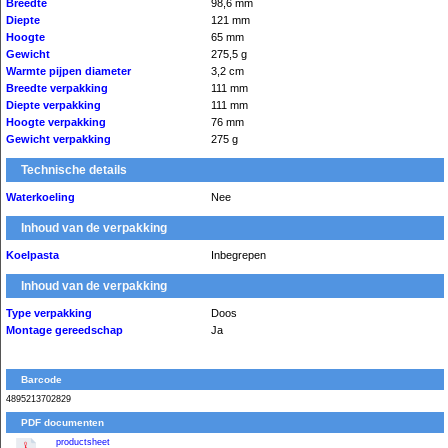
Breedte
98,6 mm
Diepte
121 mm
Hoogte
65 mm
Gewicht
275,5 g
Warmte pijpen diameter
3,2 cm
Breedte verpakking
111 mm
Diepte verpakking
111 mm
Hoogte verpakking
76 mm
Gewicht verpakking
275 g
Technische details
Waterkoeling
Nee
Inhoud van de verpakking
Koelpasta
Inbegrepen
Inhoud van de verpakking
Type verpakking
Doos
Montage gereedschap
Ja
Barcode
4895213702829
PDF documenten
productsheet