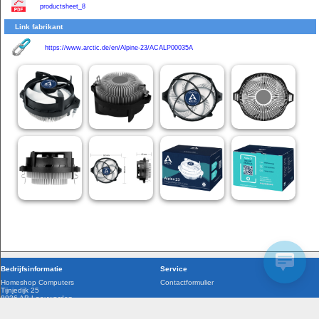
productsheet_8
Link fabrikant
https://www.arctic.de/en/Alpine-23/ACALP00035A
Bedrijfsinformatie
Service
Homeshop Computers
Contactformulier
Tijnjedijk 25
8936 AB Leeuwarden
058-2844000