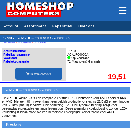
Account
Assortiment
Reparaties
Over ons
ARCTIC - cpukoeler - Alpine 23
14408 -
COMPONENTEN
>
PROCESSOREN
>
CPU KOELERS
Artikelnummer
14408
Fabrikantnummer
ACALP00035A
Voorraad
Op voorraad
Fabrieksgarantie
72 Maand(en) Garantie
In Winkelwagen
19,51
ARCTIC - cpukoeler - Alpine 23
De ARCTIC Alpine 23 is een compacte en stille CPU-luchtkoeler voor AMD-sockets AM4
en AM5. Met een 90 mm-ventilator, een geluidsproductie tot slechts 22,5 dB en een hoogte
van 65 mm, past hij in vrijwel elke behuizing. De Fluid Dynamic Bearing zorgt voor
betrouwbare prestaties en lange levensduur. Deze aluminium koeloplossing zonder LED-
verlichting is ideaal voor wie een betaalbare en degelijke koeler zoekt voor AMD-
systemen.
Prestatie