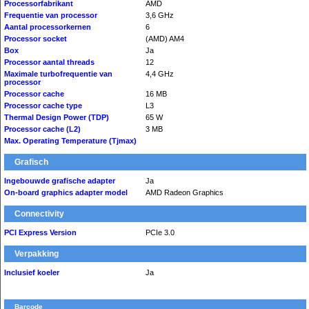
Processorfabrikant
AMD
Frequentie van processor
3,6 GHz
Aantal processorkernen
6
Processor socket
(AMD) AM4
Box
Ja
Processor aantal threads
12
Maximale turbofrequentie van
4,4 GHz
processor
Processor cache
16 MB
Processor cache type
L3
Thermal Design Power (TDP)
65 W
Processor cache (L2)
3 MB
Max. Operating Temperature (Tjmax)
Grafisch
Ingebouwde grafische adapter
Ja
On-board graphics adapter model
AMD Radeon Graphics
Connectivity
PCI Express Version
PCIe 3.0
Verpakking
Inclusief koeler
Ja
Barcode