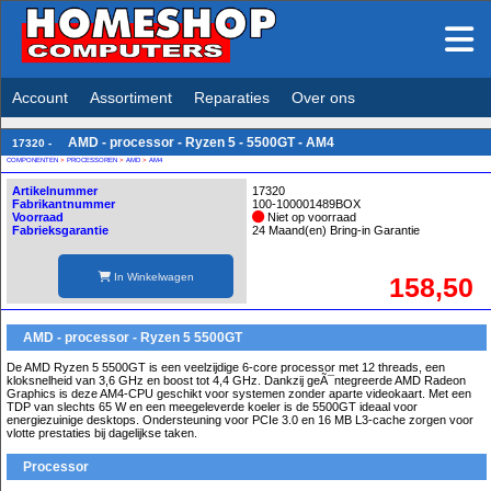
Account
Assortiment
Reparaties
Over ons
AMD - processor - Ryzen 5 - 5500GT - AM4
17320 -
COMPONENTEN
>
PROCESSOREN
>
AMD
>
AM4
Artikelnummer
17320
Fabrikantnummer
100-100001489BOX
Voorraad
Niet op voorraad
Fabrieksgarantie
24 Maand(en) Bring-in Garantie
In Winkelwagen
158,50
AMD - processor - Ryzen 5 5500GT
De AMD Ryzen 5 5500GT is een veelzijdige 6-core processor met 12 threads, een
kloksnelheid van 3,6 GHz en boost tot 4,4 GHz. Dankzij geÃ¯ntegreerde AMD Radeon
Graphics is deze AM4-CPU geschikt voor systemen zonder aparte videokaart. Met een
TDP van slechts 65 W en een meegeleverde koeler is de 5500GT ideaal voor
energiezuinige desktops. Ondersteuning voor PCIe 3.0 en 16 MB L3-cache zorgen voor
vlotte prestaties bij dagelijkse taken.
Processor