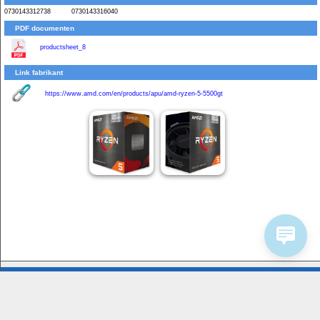
0730143312738
0730143316040
PDF documenten
productsheet_8
Link fabrikant
https://www.amd.com/en/products/apu/amd-ryzen-5-5500gt
Bedrijfsinformatie
Service
Homeshop Computers
Contactformulier
Tijnjedijk 25
8936 AB Leeuwarden
058-2844000