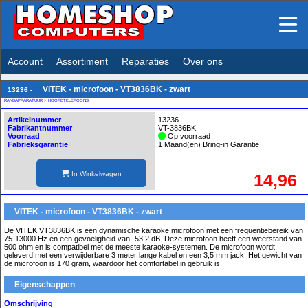
Account
Assortiment
Reparaties
Over ons
VITEK - microfoon - VT3836BK - zwart
13236 -
RANDAPPARATUUR
>
HOOFDTELEFOONS
Artikelnummer
13236
Fabrikantnummer
VT-3836BK
Voorraad
Op voorraad
Fabrieksgarantie
1 Maand(en) Bring-in Garantie
In Winkelwagen
14,96
VITEK - microfoon - VT3836BK - zwart
De VITEK VT3836BK is een dynamische karaoke microfoon met een frequentiebereik van
75-13000 Hz en een gevoeligheid van -53,2 dB. Deze microfoon heeft een weerstand van
500 ohm en is compatibel met de meeste karaoke-systemen. De microfoon wordt
geleverd met een verwijderbare 3 meter lange kabel en een 3,5 mm jack. Het gewicht van
de microfoon is 170 gram, waardoor het comfortabel in gebruik is.
Eigenschappen
Omschrijving