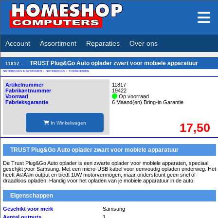
Account
Assortiment
Reparaties
Over ons
TRUST Plug&Go Auto oplader zwart voor mobiele apparatuur
11817 -
NOTEBOOKS & SYSTEMEN
>
NOTEBOOKS
>
TOEBEHOREN
Artikelnummer
11817
Fabrikantnummer
19422
Voorraad
Op voorraad
Fabrieksgarantie
6 Maand(en) Bring-in Garantie
In Winkelwagen
17,50
TRUST Plug&Go Auto oplader zwart voor mobiele apparatuur
De Trust Plug&Go Auto oplader is een zwarte oplader voor mobiele apparaten, speciaal
geschikt voor Samsung. Met een micro-USB kabel voor eenvoudig opladen onderweg. Het
heeft Ã©Ã©n output en biedt 10W motorvermogen, maar ondersteunt geen snel of
draadloos opladen. Handig voor het opladen van je mobiele apparatuur in de auto.
Eigenschappen
Geschikt voor merk
Samsung
Aantal outputs
1