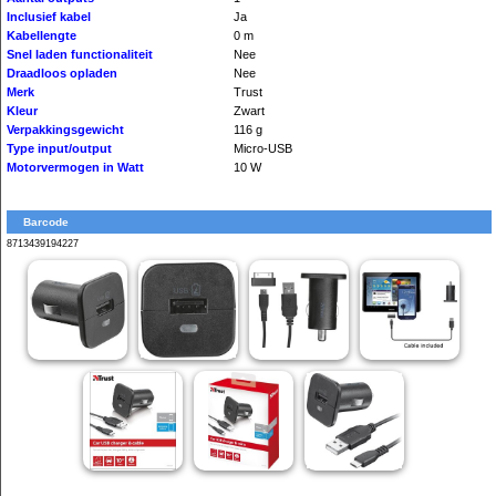
Inclusief kabel
Ja
Kabellengte
0 m
Snel laden functionaliteit
Nee
Draadloos opladen
Nee
Merk
Trust
Kleur
Zwart
Verpakkingsgewicht
116 g
Type input/output
Micro-USB
Motorvermogen in Watt
10 W
Barcode
8713439194227