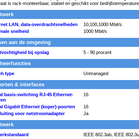
aat is rack-monteerbaar, stabiel en geschikt voor bedrijfstemperatur
twerk
rnet LAN, data-overdrachtsnelheden
10,100,1000 Mbit/s
male snelheid
1000 Mbit/s
sen aan de omgeving
vochtigheid bij opslag
5 - 90 procent
heerfuncties
ch type
Unmanaged
orten & interfaces
l basis-switching RJ-45 Ethernet-
16
ten
l Gigabit Ethernet (koper)-poorten
16
luiting voor netstroomadapter
Ja
twerk
erkstandaard
IEEE 802.3ab, IEEE 802.3u