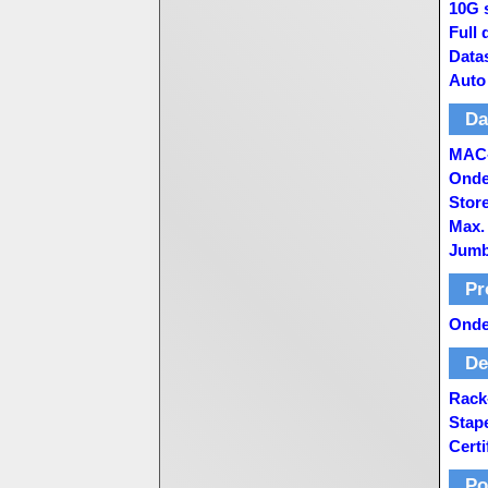
10G 
Full 
Data
Auto
Da
MAC-
Onde
Stor
Max.
Jumb
Pr
Onde
De
Rack
Stap
Certi
Po