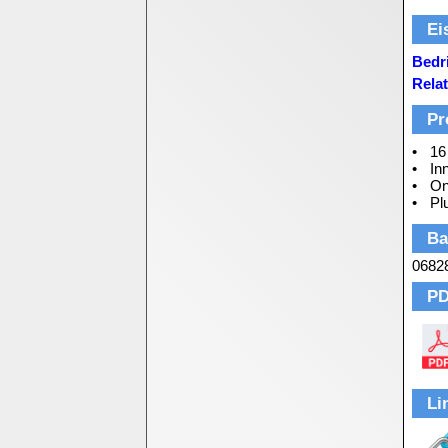
Ei
Bedri
Relat
Pr
16
In
On
Pl
Ba
0682
PD
Li