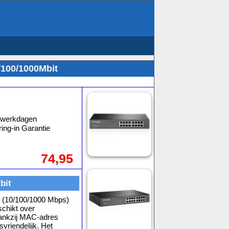
/100/1000Mbit
3 werkdagen
ing-in Garantie
74,95
bit
 (10/100/1000 Mbps)
chikt over
Dankzij MAC-adres
svriendelijk. Het