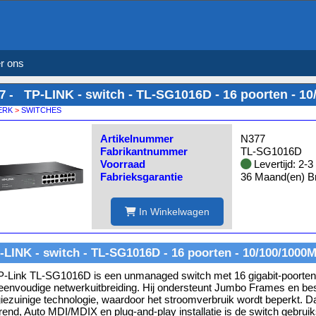
r ons
TP-LINK - switch - TL-SG1016D - 16 poorten - 10
7 -
ERK
>
SWITCHES
Artikelnummer
N377
Fabrikantnummer
TL-SG1016D
Voorraad
Levertijd: 2-
Fabrieksgarantie
36 Maand(en) Br
In Winkelwagen
-LINK - switch - TL-SG1016D - 16 poorten - 10/100/1000M
-Link TL-SG1016D is een unmanaged switch met 16 gigabit-poorten
eenvoudige netwerkuitbreiding. Hij ondersteunt Jumbo Frames en bes
iezuinige technologie, waardoor het stroomverbruik wordt beperkt. 
erend, Auto MDI/MDIX en plug-and-play installatie is de switch gebruik