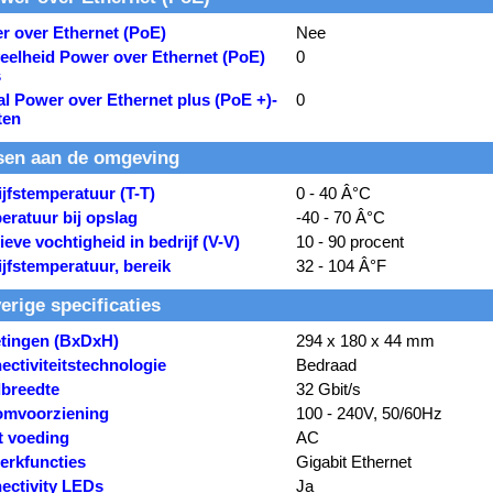
r over Ethernet (PoE)
Nee
eelheid Power over Ethernet (PoE)
0
s
l Power over Ethernet plus (PoE +)-
0
ten
sen aan de omgeving
jfstemperatuur (T-T)
0 - 40 Â°C
eratuur bij opslag
-40 - 70 Â°C
ieve vochtigheid in bedrijf (V-V)
10 - 90 procent
jfstemperatuur, bereik
32 - 104 Â°F
erige specificaties
tingen (BxDxH)
294 x 180 x 44 mm
ctiviteitstechnologie
Bedraad
breedte
32 Gbit/s
omvoorziening
100 - 240V, 50/60Hz
t voeding
AC
erkfuncties
Gigabit Ethernet
ectivity LEDs
Ja