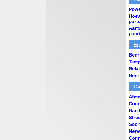
Powe
Hoev
port
Aanta
poor
Ei
Bedri
Temp
Relat
Bedri
Ov
Afme
Conne
Band
Stro
Soor
Netw
Conn