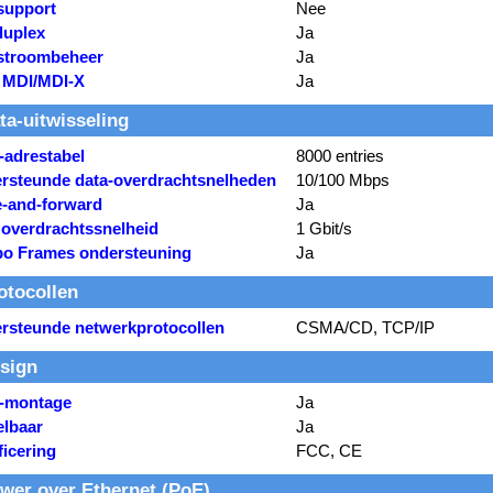
support
Nee
duplex
Ja
stroombeheer
Ja
 MDI/MDI-X
Ja
ta-uitwisseling
adrestabel
8000 entries
rsteunde data-overdrachtsnelheden
10/100 Mbps
e-and-forward
Ja
 overdrachtssnelheid
1 Gbit/s
o Frames ondersteuning
Ja
otocollen
rsteunde netwerkprotocollen
CSMA/CD, TCP/IP
sign
-montage
Ja
elbaar
Ja
ficering
FCC, CE
wer over Ethernet (PoE)