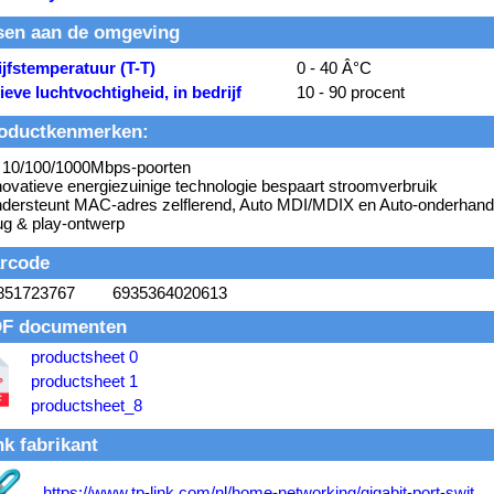
sen aan de omgeving
jfstemperatuur (T-T)
0 - 40 Â°C
ieve luchtvochtigheid, in bedrijf
10 - 90 procent
oductkenmerken:
 10/100/1000Mbps-poorten
novatieve energiezuinige technologie bespaart stroomverbruik
dersteunt MAC-adres zelflerend, Auto MDI/MDIX en Auto-onderhand
ug & play-ontwerp
rcode
851723767
6935364020613
F documenten
productsheet 0
productsheet 1
productsheet_8
nk fabrikant
https://www.tp-link.com/nl/home-networking/gigabit-port-swit