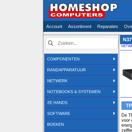
Account
Assortiment
Reparaties
Ove
N37
NETW
Zoek
COMPONENTEN
RANDAPPARATUUR
NETWERK
NOTEBOOKS & SYSTEMEN
2E HANDS
TP
SOFTWARE
De TP
voor 
BOEKEN
energ
zelfl