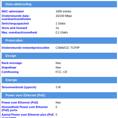
Data-uitwisseling
MAC-adrestabel
1000 entries
Ondersteunde data-
10/100 Mbps
overdrachtsnelheden
Switchingcapaciteit
1 Gbit/s
Store-and-forward
Ja
Max. overdrachtssnelheid
0,1 Gbit/s
Protocollen
Ondersteunde netwerkprotocollen
CSMA/CD, TCP/IP
Design
Rack-montage
Nee
Stapelbaar
Nee
Certificering
FCC, CE
Energie
Stroomverbruik (typisch)
3 W
Power over Ethernet (PoE)
Power over Ethernet (PoE)
Nee
Hoeveelheid Power over Ethernet
0
(PoE) ports
Aantal Power over Ethernet plus (PoE
0
+)-poorten