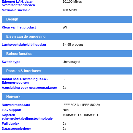
Ethernet LAN, data-
10,100 Mbit/s
overdrachtsnelheden
Maximale snelheid
100 Mbit/s
Design
Kleur van het product
Wit
Eisen aan de omgeving
Luchtvochtigheid bij opslag
5 - 95 procent
Beheerfuncties
Switch type
Unmanaged
Poorten & interfaces
Aantal basis-switching RJ-45
5
Ethernet-poorten
Aansluiting voor netstroomadapter
Ja
Netwerk
Netwerkstandaard
IEEE 802.3u, IEEE 802.3x
10G support
Nee
Koperen
100BASE-TX, 10BASE-T
ethernetbekabelingstechnologie
Full duplex
Ja
Datastroombeheer
Ja