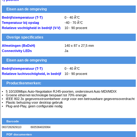
Eisen aan de omgeving
Bedrijfstemperatuur (T-T)
0 - 40 Â°C
Temperatuur bij opslag
-40 - 70 Â°C
Relatieve vochtigheid in bedrijf (V-V)
10 - 90 procent
Overige specificaties
Afmetingen (BxDxH)
140 x 87 x 27,5 mm
Connectivity LEDs
Ja
Eisen aan de omgeving
Bedrijfstemperatuur (T-T)
0 - 40 Â°C
Relatieve luchtvochtigheid, in bedrijf
10 - 90 procent
Productkenmerken:
5 10/100Mbps Auto-Negotiation RJ45-poorten, ondersteunt Auto MDI/MDIX
Groene ethernet-technologie bespaart tot 70% energie
IEEE 802.3x gegevensstroombeheer zorgt voor een betrouwbare gegevensoverdracht
Plastic behuizing voor desktop gebruik
Plug-and-Play, geen configuratie nodig
Barcode
0637282929110
6935364020064
PDF documenten