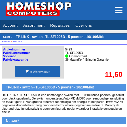
Account
Assortiment
Reparaties
Over ons
TP-LINK - switch - TL-SF1005D - 5 poorten - 10/100Mbit
5499 -
NETWERK
>
SWITCHES
Artikelnummer
5499
Fabrikantnummer
TL-SF1005D
Voorraad
Op voorraad
Fabrieksgarantie
36 Maand(en) Bring-in Garantie
In Winkelwagen
11,50
TP-LINK - switch - TL-SF1005D - 5 poorten - 10/100Mbit
De TP-LINK TL-SF1005D is een unmanaged switch met 5 10/100Mbps poorten, geschikt
voor desktopgebruik. De switch ondersteunt Auto-MDI/MDIX voor eenvoudige aansluiting
en maakt gebruik van groene ethernet-technologie om energie te besparen. IEEE 802.3x
gegevensstroombeheer zorgt voor een betrouwbare gegevensoverdracht. Dankzij de
plug-and-play functionaliteit is geen configuratie nodig, waardoor installatie eenvoudig en
snel is.
Netwerk