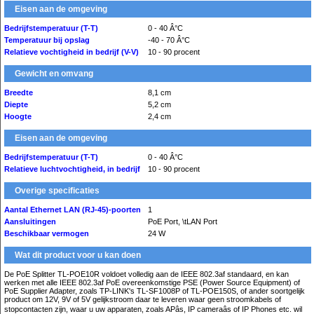
Eisen aan de omgeving
Bedrijfstemperatuur (T-T)
0 - 40 Â°C
Temperatuur bij opslag
-40 - 70 Â°C
Relatieve vochtigheid in bedrijf (V-V)
10 - 90 procent
Gewicht en omvang
Breedte
8,1 cm
Diepte
5,2 cm
Hoogte
2,4 cm
Eisen aan de omgeving
Bedrijfstemperatuur (T-T)
0 - 40 Â°C
Relatieve luchtvochtigheid, in bedrijf
10 - 90 procent
Overige specificaties
Aantal Ethernet LAN (RJ-45)-poorten
1
Aansluitingen
PoE Port, \tLAN Port
Beschikbaar vermogen
24 W
Wat dit product voor u kan doen
De PoE Splitter TL-POE10R voldoet volledig aan de IEEE 802.3af standaard, en kan
werken met alle IEEE 802.3af PoE overeenkomstige PSE (Power Source Equipment) of
PoE Supplier Adapter, zoals TP-LINK's TL-SF1008P of TL-POE150S, of ander soortgelijk
product om 12V, 9V of 5V gelijkstroom daar te leveren waar geen stroomkabels of
stopcontacten zijn, waar u uw apparaten, zoals APâs, IP cameraâs of IP Phones etc. wil