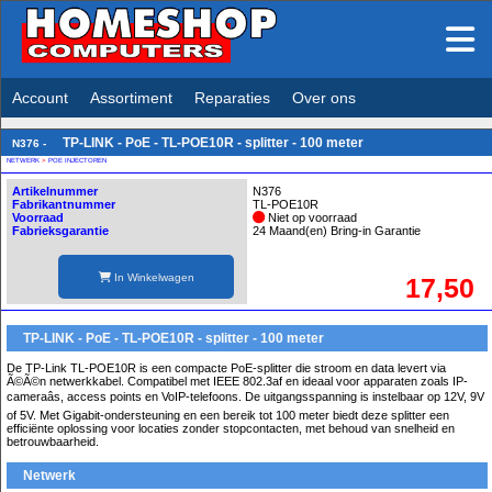
Account
Assortiment
Reparaties
Over ons
TP-LINK - PoE - TL-POE10R - splitter - 100 meter
N376 -
NETWERK
>
POE INJECTOREN
Artikelnummer
N376
Fabrikantnummer
TL-POE10R
Voorraad
Niet op voorraad
Fabrieksgarantie
24 Maand(en) Bring-in Garantie
In Winkelwagen
17,50
TP-LINK - PoE - TL-POE10R - splitter - 100 meter
De TP-Link TL-POE10R is een compacte PoE-splitter die stroom en data levert via
Ã©Ã©n netwerkkabel. Compatibel met IEEE 802.3af en ideaal voor apparaten zoals IP-
cameraâs, access points en VoIP-telefoons. De uitgangsspanning is instelbaar op 12V, 9V
of 5V. Met Gigabit-ondersteuning en een bereik tot 100 meter biedt deze splitter een
efficiënte oplossing voor locaties zonder stopcontacten, met behoud van snelheid en
betrouwbaarheid.
Netwerk