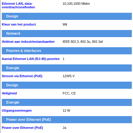
Ethernet LAN, data-
10,100,1000 Mbit/s
overdrachtsnelheden
Design
Kleur van het product
Wit
Netwerk
Voldoet aan industriestandaarden
IEEE 802.3, 802.3u, 802.3af
Poorten & interfaces
Aantal Ethernet LAN (RJ-45)-poorten
1
Energie
Stroom via Ethernet (PoE)
12/9/5 V
Design
Veiligheid
FCC, CE
Energie
Uitgangsvermogen
12 W
Power over Ethernet (PoE)
Power over Ethernet (PoE)
Ja