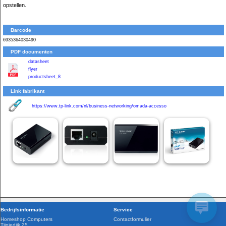
opstellen.
Barcode
6935364030490
PDF documenten
datasheet
flyer
productsheet_8
Link fabrikant
https://www.tp-link.com/nl/business-networking/omada-accesso
Bedrijfsinformatie
Service
Homeshop Computers
Contactformulier
Tijnjedijk 25