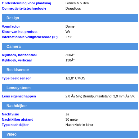
Ondersteuning voor plaatsing
Binnen & buiten
Connectiviteitstechnologie
Draadloos
Design
Vormfactor
Dome
Kleur van het product
Wit
Internationale veiligheidscode (IP)
IP65
Camera
Kijkhoek, horizontaal
360Â°
Kijkhoek, verticaal
130Â°
Beeldsensor
Type beeldsensor
1/2,8'' CMOS
Lenssysteem
Lens eigenschappen
2,0 Â± 5%; Brandpuntsafstand: 3,9 mm Â± 5%
Nachtkijker
Nachtvisie
Ja
Nachtkijker afstand
30 meter
Type nachtkijker
Nachtzicht in kleur
Video