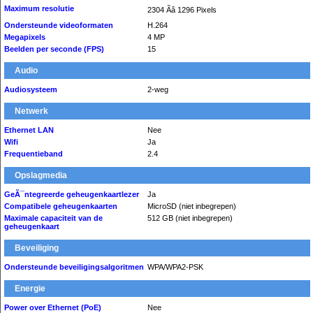
Maximum resolutie
2304 Ãâ 1296 Pixels
Ondersteunde videoformaten
H.264
Megapixels
4 MP
Beelden per seconde (FPS)
15
Audio
Audiosysteem
2-weg
Netwerk
Ethernet LAN
Nee
Wifi
Ja
Frequentieband
2.4
Opslagmedia
GeÃ¯ntegreerde geheugenkaartlezer
Ja
Compatibele geheugenkaarten
MicroSD (niet inbegrepen)
Maximale capaciteit van de
512 GB (niet inbegrepen)
geheugenkaart
Beveiliging
Ondersteunde beveiligingsalgoritmen
WPA/WPA2-PSK
Energie
Power over Ethernet (PoE)
Nee