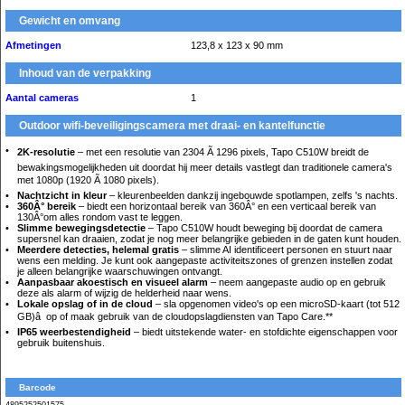
Gewicht en omvang
Afmetingen
123,8 x 123 x 90 mm
Inhoud van de verpakking
Aantal cameras
1
Outdoor wifi-beveiligingscamera met draai- en kantelfunctie
2K-resolutie
– met een resolutie van 2304 Ã 1296 pixels, Tapo C510W breidt de
bewakingsmogelijkheden uit doordat hij meer details vastlegt dan traditionele camera's
met 1080p (1920 Ã 1080 pixels).
Nachtzicht in kleur
– kleurenbeelden dankzij ingebouwde spotlampen, zelfs 's nachts.
360Â° bereik
– biedt een horizontaal bereik van 360Â° en een verticaal bereik van
130Â°om alles rondom vast te leggen.
Slimme bewegingsdetectie
– Tapo C510W houdt beweging bij doordat de camera
supersnel kan draaien, zodat je nog meer belangrijke gebieden in de gaten kunt houden.
Meerdere detecties, helemal gratis
– slimme AI identificeert personen en stuurt naar
wens een melding. Je kunt ook aangepaste activiteitszones of grenzen instellen zodat
je alleen belangrijke waarschuwingen ontvangt.
Aanpasbaar akoestisch en visueel alarm
– neem aangepaste audio op en gebruik
deze als alarm of wijzig de helderheid naar wens.
Lokale opslag of in de cloud
– sla opgenomen video's op een microSD-kaart (tot 512
GB)â op of maak gebruik van de cloudopslagdiensten van Tapo Care.**
IP65 weerbestendigheid
– biedt uitstekende water- en stofdichte eigenschappen voor
gebruik buitenshuis.
Barcode