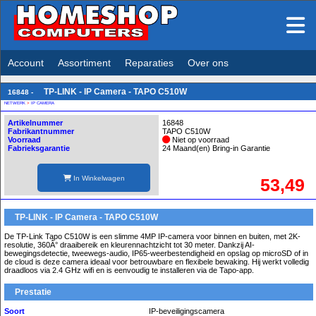
Account
Assortiment
Reparaties
Over ons
TP-LINK - IP Camera - TAPO C510W
16848 -
NETWERK
>
IP CAMERA
Artikelnummer
16848
Fabrikantnummer
TAPO C510W
Voorraad
Niet op voorraad
Fabrieksgarantie
24 Maand(en) Bring-in Garantie
In Winkelwagen
53,49
TP-LINK - IP Camera - TAPO C510W
De TP-Link Tapo C510W is een slimme 4MP IP-camera voor binnen en buiten, met 2K-
resolutie, 360Â° draaibereik en kleurennachtzicht tot 30 meter. Dankzij AI-
bewegingsdetectie, tweewegs-audio, IP65-weerbestendigheid en opslag op microSD of in
de cloud is deze camera ideaal voor betrouwbare en flexibele bewaking. Hij werkt volledig
draadloos via 2.4 GHz wifi en is eenvoudig te installeren via de Tapo-app.
Prestatie
Soort
IP-beveiligingscamera