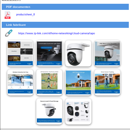
4895252501575
PDF documenten
productsheet_8
Link fabrikant
https://www.tp-link.com/nl/home-networking/cloud-camera/tapo