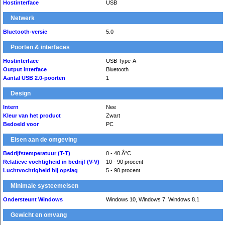
Hostinterface
USB
Netwerk
Bluetooth-versie
5.0
Poorten & interfaces
Hostinterface
USB Type-A
Output interface
Bluetooth
Aantal USB 2.0-poorten
1
Design
Intern
Nee
Kleur van het product
Zwart
Bedoeld voor
PC
Eisen aan de omgeving
Bedrijfstemperatuur (T-T)
0 - 40 Â°C
Relatieve vochtigheid in bedrijf (V-V)
10 - 90 procent
Luchtvochtigheid bij opslag
5 - 90 procent
Minimale systeemeisen
Ondersteunt Windows
Windows 10, Windows 7, Windows 8.1
Gewicht en omvang