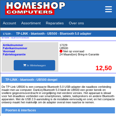
Account
Assortiment
Reparaties
Over ons
TP-LINK - bluetooth - UB500 - Bluetooth 5.0 adapter
17229 -
NETWERK
>
BLUETOOTH DONGLES
Artikelnummer
17229
Fabrikantnummer
UB500
Voorraad
Niet op voorraad
Fabrieksgarantie
24 Maand(en) Bring-in Garantie
In Winkelwagen
12,50
TP-LINK - bluetooth - UB500 dongel
De TP-Link UB500 is een compacte Bluetooth 5.0 USB-adapter die naadloos verbinding
maakt met uw computer. Dankzij Bluetooth 5.0 biedt de UB500 een groter bereik en
snellere gegevensoverdracht in vergelijking met eerdere versies. Het apparaat is ideaal
voor het draadloos verbinden van smartphones, tablets, luidsprekers en andere Bluetooth-
apparaten. Met de USB 2.0-aansluiting is de installatie eenvoudig en snel, en het compacte
ontwerp maakt het makkelijk om de adapter overal mee naartoe te nemen.
Poorten & interfaces