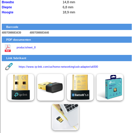
Breedte
14,8 mm
Diepte
6,8 mm
Hoogte
18,9 mm
Barcode
4897098683439
4897098683446
PDF documenten
productsheet_8
Link fabrikant
https://www.tp-link.com/us/home-networking/usb-adapter/ub500