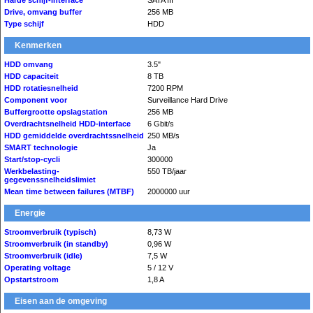
Harde schijf-interface
SATA III
Drive, omvang buffer
256 MB
Type schijf
HDD
Kenmerken
HDD omvang
3.5"
HDD capaciteit
8 TB
HDD rotatiesnelheid
7200 RPM
Component voor
Surveillance Hard Drive
Buffergrootte opslagstation
256 MB
Overdrachtsnelheid HDD-interface
6 Gbit/s
HDD gemiddelde overdrachtssnelheid
250 MB/s
SMART technologie
Ja
Start/stop-cycli
300000
Werkbelasting-
550 TB/jaar
gegevenssnelheidslimiet
Mean time between failures (MTBF)
2000000 uur
Energie
Stroomverbruik (typisch)
8,73 W
Stroomverbruik (in standby)
0,96 W
Stroomverbruik (idle)
7,5 W
Operating voltage
5 / 12 V
Opstartstroom
1,8 A
Eisen aan de omgeving