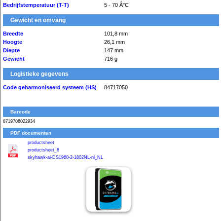
Bedrijfstemperatuur (T-T)
5 - 70 Â°C
Gewicht en omvang
Breedte
101,8 mm
Hoogte
26,1 mm
Diepte
147 mm
Gewicht
716 g
Logistieke gegevens
Code geharmoniseerd systeem (HS)
84717050
Barcode
8719706022934
PDF documenten
productsheet
productsheet_8
skyhawk-ai-DS1960-2-1802NL-nl_NL