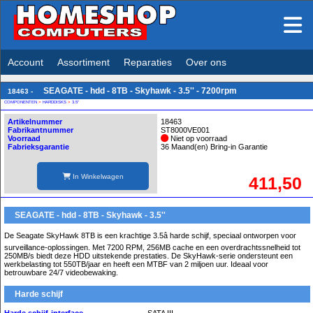
Account
Assortiment
Reparaties
Over ons
SEAGATE - hdd - 8TB - Skyhawk - 3.5'' - 7200rpm
18463 -
COMPONENTEN
>
HARDDISKS
>
3.5''
Artikelnummer
18463
Fabrikantnummer
ST8000VE001
Voorraad
Niet op voorraad
Fabrieksgarantie
36 Maand(en) Bring-in Garantie
In Winkelwagen
411,50
SEAGATE - hdd - 8TB - Skyhawk - 3.5''
De Seagate SkyHawk 8TB is een krachtige 3.5â harde schijf, speciaal ontworpen voor
surveillance-oplossingen. Met 7200 RPM, 256MB cache en een overdrachtssnelheid tot
250MB/s biedt deze HDD uitstekende prestaties. De SkyHawk-serie ondersteunt een
werkbelasting tot 550TB/jaar en heeft een MTBF van 2 miljoen uur. Ideaal voor
betrouwbare 24/7 videobewaking.
Harde schijf