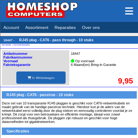
Account
Assortiment
Reparaties
Over ons
RJ45 plug - CAT6 - pass through - 10 stuks
18447 -
NETWERK
>
PATCHSTEKKERS
Artikelnummer
18447
Fabrikantnummer
Voorraad
Op voorraad
Fabrieksgarantie
6 Maand(en) Bring-in Garantie
In Winkelwagen
9,95
RJ45 plug - CAT6 - passtrue - 10 stuks
Deze set van 10 transparante RJ45 pluggen is geschikt voor CAT6-netwerkkabels en
maakt gebruik van de handige passtrue-techniek. Hierdoor kun je de aders van de
netwerkkabel eerst volledig door de plug steken en eenvoudig controleren voordat je ze
krimpt. Dit zorgt voor een betrouwbare en efficiënte montage, ideaal voor zowel
professioneel als thuisgebruik. De pluggen zijn robuust en geschikt voor hoge
datasnelheden tot gigabitnetwerken.
Specificaties