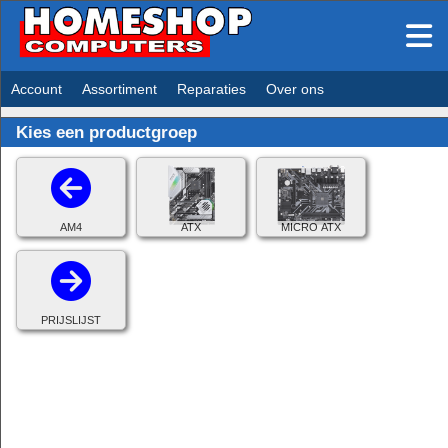
Account
Assortiment
Reparaties
Over ons
Kies een productgroep
AM4
ATX
MICRO ATX
PRIJSLIJST