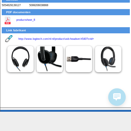
5054629139127
5099206038868
PDF documenten
productsheet_8
Link fabrikant
http://www.logitech.com/nl-nl/product/usb-headset-h540?crid=
Bedrijfsinformatie
Service
Homeshop Computers
Contactformulier
Tijnjedijk 25
8936 AB Leeuwarden
058-2844000