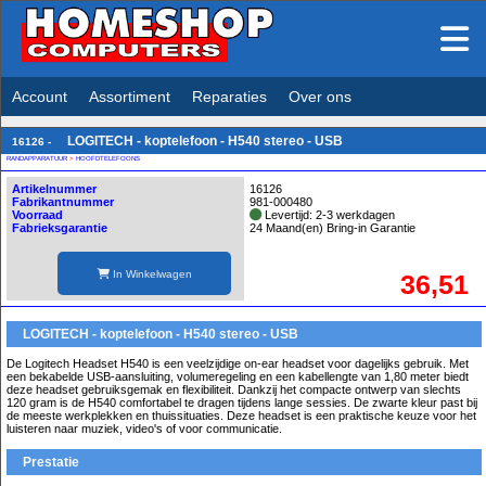
Account
Assortiment
Reparaties
Over ons
LOGITECH - koptelefoon - H540 stereo - USB
16126 -
RANDAPPARATUUR
>
HOOFDTELEFOONS
Artikelnummer
16126
Fabrikantnummer
981-000480
Voorraad
Levertijd: 2-3 werkdagen
Fabrieksgarantie
24 Maand(en) Bring-in Garantie
In Winkelwagen
36,51
LOGITECH - koptelefoon - H540 stereo - USB
De Logitech Headset H540 is een veelzijdige on-ear headset voor dagelijks gebruik. Met
een bekabelde USB-aansluiting, volumeregeling en een kabellengte van 1,80 meter biedt
deze headset gebruiksgemak en flexibiliteit. Dankzij het compacte ontwerp van slechts
120 gram is de H540 comfortabel te dragen tijdens lange sessies. De zwarte kleur past bij
de meeste werkplekken en thuissituaties. Deze headset is een praktische keuze voor het
luisteren naar muziek, video's of voor communicatie.
Prestatie