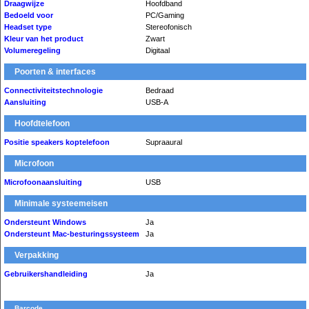
Draagwijze
Hoofdband
Bedoeld voor
PC/Gaming
Headset type
Stereofonisch
Kleur van het product
Zwart
Volumeregeling
Digitaal
Poorten & interfaces
Connectiviteitstechnologie
Bedraad
Aansluiting
USB-A
Hoofdtelefoon
Positie speakers koptelefoon
Supraaural
Microfoon
Microfoonaansluiting
USB
Minimale systeemeisen
Ondersteunt Windows
Ja
Ondersteunt Mac-besturingssysteem
Ja
Verpakking
Gebruikershandleiding
Ja
Barcode