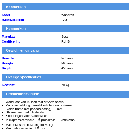
Kenmerken
Soort
Wandrek
Rackcapaciteit
12U
Kenmerken
Materiaal
Staal
Certificering
RoHS
Gewicht en omvang
Breedte
540 mm
Hoogte
595 mm
Diepte
450 mm
Overige specificaties
Gewicht
20 kg
Productkenmerken:
Wandkast van 19 inch met Ã©Ã©n sectie
Platte verpakking, gemakkelijk te transporteren
Stalen frame met poedercoating, 1,2 mm
Glazen deur met cilinderslot
3 openingen voor kabelinvoer
In diepte verstelbare 19â profielrails, 1,5 mm staal
Max. statische belasting tot 30 kg
Max. Inbouwdiepte: 380 mm