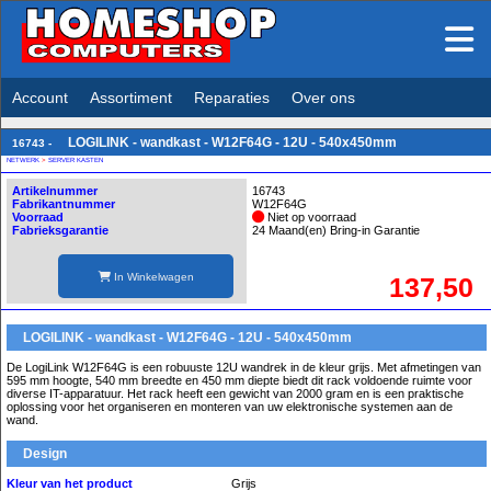
Account
Assortiment
Reparaties
Over ons
LOGILINK - wandkast - W12F64G - 12U - 540x450mm
16743 -
NETWERK
>
SERVER KASTEN
Artikelnummer
16743
Fabrikantnummer
W12F64G
Voorraad
Niet op voorraad
Fabrieksgarantie
24 Maand(en) Bring-in Garantie
In Winkelwagen
137,50
LOGILINK - wandkast - W12F64G - 12U - 540x450mm
De LogiLink W12F64G is een robuuste 12U wandrek in de kleur grijs. Met afmetingen van
595 mm hoogte, 540 mm breedte en 450 mm diepte biedt dit rack voldoende ruimte voor
diverse IT-apparatuur. Het rack heeft een gewicht van 2000 gram en is een praktische
oplossing voor het organiseren en monteren van uw elektronische systemen aan de
wand.
Design
Kleur van het product
Grijs