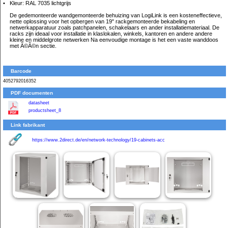
Kleur: RAL 7035 lichtgrijs
De gedemonteerde wandgemonteerde behuizing van LogiLink is een kosteneffectieve,
nette oplossing voor het opbergen van 19" rackgemonteerde bekabeling en
netwerkapparatuur zoals patchpanelen, schakelaars en ander installatiemateriaal. De
racks zijn ideaal voor installatie in klaslokalen, winkels, kantoren en andere andere
kleine en middelgrote netwerken Na eenvoudige montage is het een vaste wanddoos
met Ã©Ã©n sectie.
Barcode
4052792016352
PDF documenten
datasheet
productsheet_8
Link fabrikant
https://www.2direct.de/en/network-technology/19-cabinets-acc