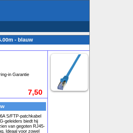
5.00m - blauw
ing-in Garantie
7,50
uw
t6A S/FTP-patchkabel
-geleiders biedt hij
rzien van gegoten RJ45-
ng. Ideaal voor zowel