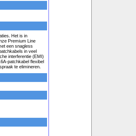
ies. Het is in
Onze Premium Line
 met een snagless
patchkabels in veel
he interferentie (EMI)
6A-patchkabel flexibel
rspraak te elimineren.