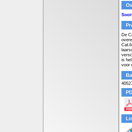
Ov
Soor
Pr
De Ca
overe
Cat.6
laars
versc
is he
voor 
Ba
4052
PD
Li