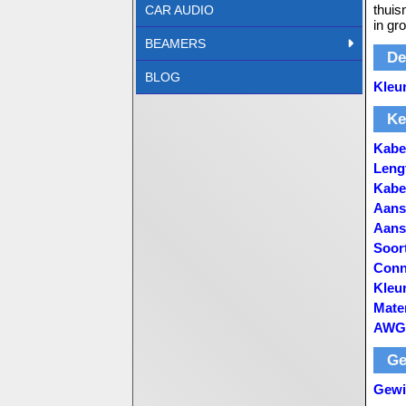
thuis
CAR AUDIO
in gro
BEAMERS
De
BLOG
Kleu
Ke
Kabe
Leng
Kabe
Aansl
Aansl
Soor
Conn
Kleu
Mate
AWG 
Ge
Gewi