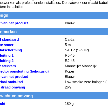
netwerken als professionele installaties. De blauwe kleur maakt kabel
tere installaties.
sign
r van het product
Blauw
nmerken
l standaard
Cat6a
te snoer
5 m
lafscherming
S/FTP (S-STP)
uiting 1
RJ-45
uiting 2
RJ-45
t stekkers
Mannelijk/ Mannelijk
ector aansluiting (behuizing)
Koper
r van het product
Blauw
riaal omhulsel
Low smoke zero halogen (
draad omvang
26/7
wicht en omvang
cht
180 g