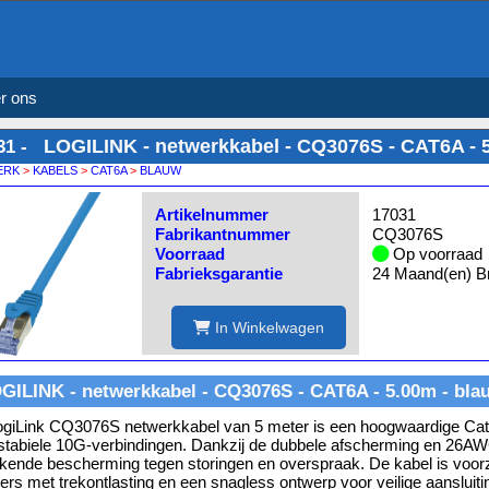
r ons
LOGILINK - netwerkkabel - CQ3076S - CAT6A - 
31 -
ERK
>
KABELS
>
CAT6A
>
BLAUW
Artikelnummer
17031
Fabrikantnummer
CQ3076S
Voorraad
Op voorraad
Fabrieksgarantie
24 Maand(en) Br
In Winkelwagen
GILINK - netwerkkabel - CQ3076S - CAT6A - 5.00m - bla
giLink CQ3076S netwerkkabel van 5 meter is een hoogwaardige Ca
stabiele 10G-verbindingen. Dankzij de dubbele afscherming en 26AWG
ekende bescherming tegen storingen en overspraak. De kabel is voo
ers met trekontlasting en een snagless ontwerp voor veilige aansluiti