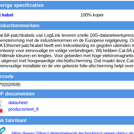
erige specificaties
t kabel
100% koper
oductkenmerken:
t.6A-patchkabels van LogiLink leveren snelle 10G-datanetwerkprestat
enstemming met de industrienormen en de Europese regelgeving. 
A Ethernet-patchkabel heeft een trekontlasting en gegoten uiteinden
ontwerp voor eenvoudige en veilige verbindingen. Wij hebben Cat.6A 
hillende kleuren en lengtes. Voor gebieden met hoge elektromagnetisc
t uitgerust met hoogwaardige vlechtafscherming. Dat maakt deze Cat.
eenvoudige installatie en de vier getwiste folie-afscherming helpt ove
rcode
792020595
F documenten
datasheet
productsheet_8
nk fabrikant
https://www.2direct.de/en/network-technology/copper-data-cab