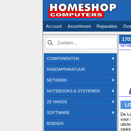
Account
Assortiment
Reparaties
Ove
170
NETW
Zoek
COMPONENTEN
RANDAPPARATUUR
NETWERK
NOTEBOOKS & SYSTEMEN
2E HANDS
LO
SOFTWARE
De Lo
voor 
BOEKEN
uitst
stekk