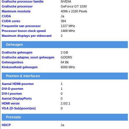
Grafische processor familie
NVIDIA
Grafische processor
GeForce GT 1030
Maximum resolutie
4096 x 2160 Pixels
CUDA
Ja
CUDA cores
384
Frequentie van processor
1227 MHz
Processor boost clock speed
1468 MHz
Maximum displays per videocard
2
Geheugen
Grafische geheugen
2 GB
Grafische adapter, soort geheugen
GDDR5
Geheugenbus
64 Bit
Kloksnelheid geheugen
6000 MHz
Poorten & interfaces
Aantal HDMI-poorten
1
DVI-D poorten
1
DVI-I poorten
0
Aantal DisplayPorts
0
HDMI versie
2.0/2.1
VGA (D-Sub)poort(en)
0
Prestatie
HDCP
Ja