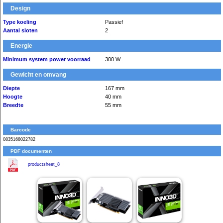
Design
Type koeling
Passief
Aantal sloten
2
Energie
Minimum system power voorraad
300 W
Gewicht en omvang
Diepte
167 mm
Hoogte
40 mm
Breedte
55 mm
Barcode
0835168022782
PDF documenten
productsheet_8