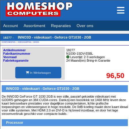
Account
Assortiment
Reparaties
Over ons
INNO3D - videokaart - Geforce GT1030 - 2GB
18277 -
COMPONENTEN
>
VIDEOKAARTEN
>
NVIDIA
Artikelnummer
18277
Fabrikantnummer
N1030-1SDV-E5BL
Voorraad
Levertijd: 2-3 werkdagen
Fabrieksgarantie
24 Maand(en) Bring-in Garantie
In Winkelwagen
96,50
INNO3D - videokaart - Geforce GT1030 - 2GB
De INNO3D GeForce GT 1030 2GB is een stille, passief gekoelde videokaart met
GDDR5-geheugen en 384 CUDA-cores. Dankzij een boostklok tot 1468 MHz levert deze
kaart betrouwbare prestaties voor dagelijkse computertaken, lichte grafische
toepassingen en videoweergave in hoge resolutie. De 0dB-koeling maakt deze kaart ideaal
voor stille systemen. Met HDMI 2.0 en DVI-D is hij breed inzetbaar, en door het lage
stroomverbruik geschikt voor compacte builds.
Processor