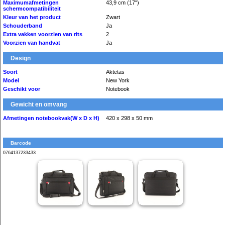
Maximumafmetingen
43,9 cm (17")
schermcompatibiliteit
Kleur van het product
Zwart
Schouderband
Ja
Extra vakken voorzien van rits
2
Voorzien van handvat
Ja
Design
Soort
Aktetas
Model
New York
Geschikt voor
Notebook
Gewicht en omvang
Afmetingen notebookvak(W x D x H)
420 x 298 x 50 mm
Barcode
0764137233433