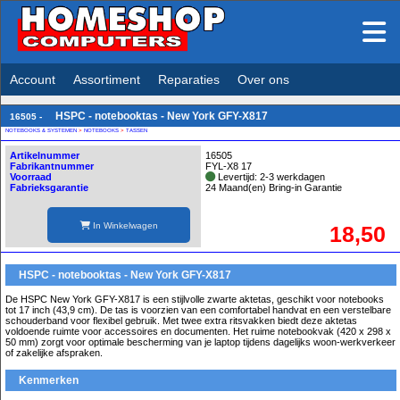
Account
Assortiment
Reparaties
Over ons
HSPC - notebooktas - New York GFY-X817
16505 -
NOTEBOOKS & SYSTEMEN
>
NOTEBOOKS
>
TASSEN
Artikelnummer
16505
Fabrikantnummer
FYL-X8 17
Voorraad
Levertijd: 2-3 werkdagen
Fabrieksgarantie
24 Maand(en) Bring-in Garantie
In Winkelwagen
18,50
HSPC - notebooktas - New York GFY-X817
De HSPC New York GFY-X817 is een stijlvolle zwarte aktetas, geschikt voor notebooks
tot 17 inch (43,9 cm). De tas is voorzien van een comfortabel handvat en een verstelbare
schouderband voor flexibel gebruik. Met twee extra ritsvakken biedt deze aktetas
voldoende ruimte voor accessoires en documenten. Het ruime notebookvak (420 x 298 x
50 mm) zorgt voor optimale bescherming van je laptop tijdens dagelijks woon-werkverkeer
of zakelijke afspraken.
Kenmerken