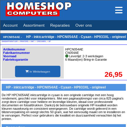
Account
Assortiment
Reparaties
Over ons
HP - inktcartridge - HPCN054AE - Cyaan - HP933XL - origineel
HPCN054AE -
RANDAPPARATUUR
>
PRINTERS
>
INKT
>
ORIGINEEL
>
HP
Artikelnummer
HPCN054AE
Fabrikantnummer
CN054AE
Voorraad
Levertijd: 2-3 werkdagen
Fabrieksgarantie
6 Maand(en) Bring-in Garantie
In Winkelwagen
26,95
HP - inktcartridge - HPCN054AE - Cyaan - HP933XL - origineel
De HP HPCN054AE inktcartridge in cyaan is een originele cartridge met een hoog
rendement, geschikt voor inkjetprinters. Met een paginaopbrengst van circa 825 pagina's
zorgt deze cartridge voor heldere en levendige kleuren, ideaal voor professionele
documenten en fotoafdrukken. Dankzij de betrouwbare originele HP-kwaliteit worden
kleuren nauwkeurig en consistent weergegeven. De cartridge wordt geleverd in een
blisterverpakking en weegt slechts 50 gram, wat het eenvoudig maakt om te installeren en
te vervangen. Perfect voor gebruikers die kwaliteit en duurzaamheid verwachten bij het
printen.