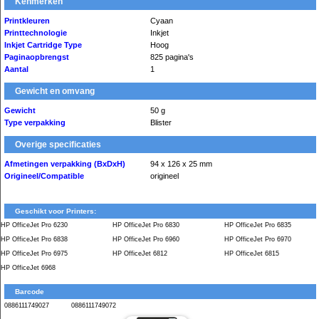
Kenmerken
Printkleuren
Cyaan
Printtechnologie
Inkjet
Inkjet Cartridge Type
Hoog
Paginaopbrengst
825 pagina's
Aantal
1
Gewicht en omvang
Gewicht
50 g
Type verpakking
Blister
Overige specificaties
Afmetingen verpakking (BxDxH)
94 x 126 x 25 mm
Origineel/Compatible
origineel
Geschikt voor Printers:
HP OfficeJet Pro 6230
HP OfficeJet Pro 6830
HP OfficeJet Pro 6835
HP OfficeJet Pro 6838
HP OfficeJet Pro 6960
HP OfficeJet Pro 6970
HP OfficeJet Pro 6975
HP OfficeJet 6812
HP OfficeJet 6815
HP OfficeJet 6968
Barcode
0886111749027
0886111749072