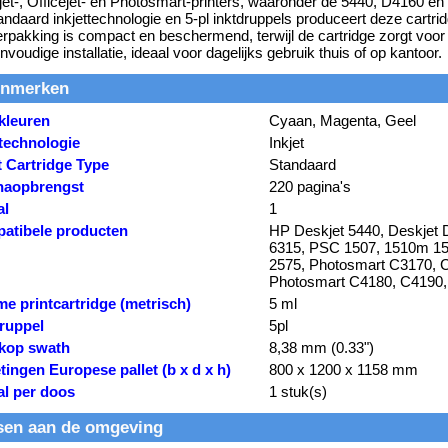
et-, Officejet- en Photosmart-printers, waaronder de 5440, D4160 en
andaard inkjettechnologie en 5-pl inktdruppels produceert deze cartrid
rpakking is compact en beschermend, terwijl de cartridge zorgt voor
nvoudige installatie, ideaal voor dagelijks gebruik thuis of op kantoor.
nmerken
kleuren
Cyaan, Magenta, Geel
ttechnologie
Inkjet
t Cartridge Type
Standaard
naopbrengst
220 pagina's
al
1
atibele producten
HP Deskjet 5440, Deskjet D
6315, PSC 1507, 1510m 15
2575, Photosmart C3170, 
Photosmart C4180, C4190,
e printcartridge (metrisch)
5 ml
druppel
5pl
tkop swath
8,38 mm (0.33")
ingen Europese pallet (b x d x h)
800 x 1200 x 1158 mm
al per doos
1 stuk(s)
sen aan de omgeving