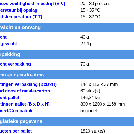
ieve vochtigheid in bedrijf (V-V)
20 - 80 procent
eratuur bij opslag
15 - 35 °C
jfstemperatuur (T-T)
15 - 32 °C
wicht en omvang
cht
40 g
 gewicht
27,4 g
rpakking
cht verpakking
70 g
erige specificaties
tingen verpakking (BxDxH)
144 x 113 x 37 mm
ud doos of mastercarton
60 stuk(s)
ht pallet
146,24 kg
ingen pallet (B x D x H)
800 x 1200 x 1158 mm
ineel/Compatible
origineel
gistieke gegevens
cten per pallet
1920 stuk(s)