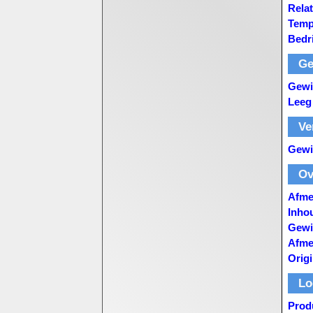
Relat
Temp
Bedri
Ge
Gewi
Leeg
Ve
Gewi
Ov
Afme
Inho
Gewic
Afmet
Orig
Lo
Produ