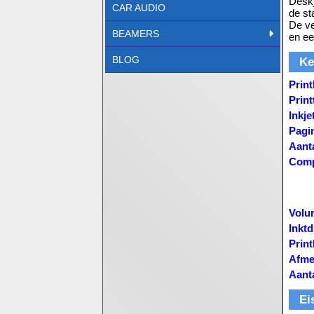
Deskj
CAR AUDIO
de st
De ve
BEAMERS
en ee
BLOG
Ke
Print
Prin
Inkje
Pagi
Aant
Comp
Volum
Inkt
Prin
Afmet
Aant
Ei