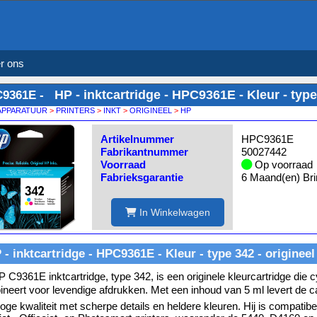
r ons
HP - inktcartridge - HPC9361E - Kleur - type
9361E -
APPARATUUR
>
PRINTERS
>
INKT
>
ORIGINEEL
>
HP
Artikelnummer
HPC9361E
Fabrikantnummer
50027442
Voorraad
Op voorraad
Fabrieksgarantie
6 Maand(en) Bri
In Winkelwagen
 - inktcartridge - HPC9361E - Kleur - type 342 - origineel
 C9361E inktcartridge, type 342, is een originele kleurcartridge die
neert voor levendige afdrukken. Met een inhoud van 5 ml levert de car
oge kwaliteit met scherpe details en heldere kleuren. Hij is compatib