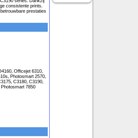
 C3190 series. Dankzij
ge consistente prints.
 betrouwbare prestaties
4160, Officejet 6310,
10s, Photosmart 2570,
C3175, C3180, C3190,
 Photosmart 7850