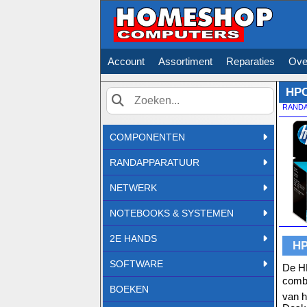
Account
Assortiment
Reparaties
Ove
HPC
RAND
Zoek
COMPONENTEN
RANDAPPARATUUR
NETWERK
NOTEBOOKS & SYSTEMEN
2E HANDS
HP
SOFTWARE
De HP
combi
BOEKEN
van h