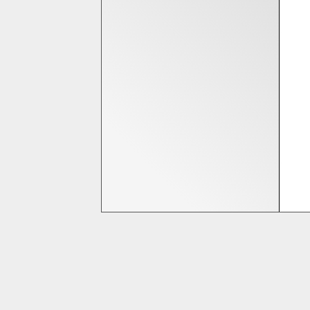
Bedrijfsinformatie
Homeshop Computers
Tijnjedijk 25
8936 AB Leeuwarden
058-2844000