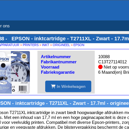
r ons
EPSON - inktcartridge - T2711XL - Zwart - 17.7ml
88 -
APPARATUUR
>
PRINTERS
>
INKT
>
ORIGINEEL
>
EPSON
Artikelnummer
10088
Fabrikantnummer
C13T27114012
Voorraad
Niet op voorr
Fabrieksgarantie
6 Maand(en) Bri
In Winkelwagen
SON - inktcartridge - T2711XL - Zwart - 17.7ml - originee
son T2711XL inktcartridge in zwart biedt hoogwaardige afdrukken me
ls. Met een inhoud van 17,7 ml en een hoge paginacapaciteit is deze o
l voor veelvuldig printen. Compatibel met diverse Epson-printers, zor
urige en veegvaste afdrukken. De blisterverpakking beschermt de ca