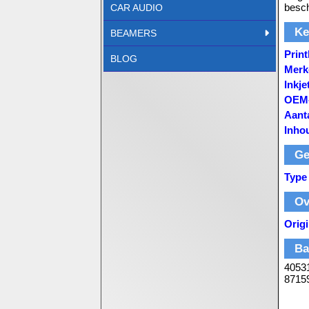
besch
CAR AUDIO
Ke
BEAMERS
Print
BLOG
Merkc
Inkje
OEM
Aant
Inho
Ge
Type
Ov
Orig
Ba
4053
8715