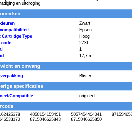
adiging en uitdroging.
nmerken
kleuren
Zwart
ompatibiliteit
Epson
t Cartridge Type
Hoog
-code
27XL
al
1
ud
17,7 ml
wicht en omvang
 verpakking
Blister
erige specificaties
ineel/Compatible
origineel
rcode
162425378
4058154159491
5057454494041
87159465
946533179
8715946625843
8715946625850