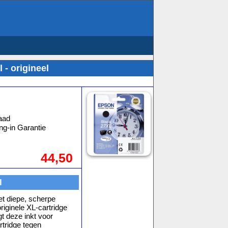
 - origineel
aad
ng-in Garantie
44,50
l
t diepe, scherpe
riginele XL-cartridge
gt deze inkt voor
rtridge tegen