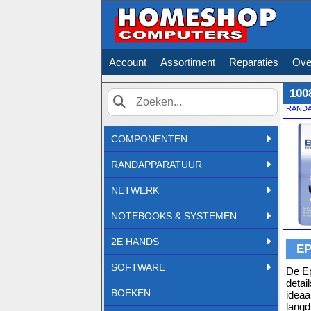
Account
Assortiment
Reparaties
Ove
100
RAND
Zoek
COMPONENTEN
RANDAPPARATUUR
NETWERK
NOTEBOOKS & SYSTEMEN
2E HANDS
EP
SOFTWARE
De Ep
detai
BOEKEN
ideaa
langd