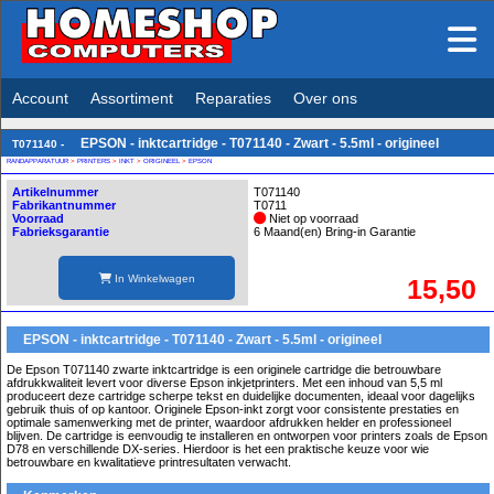
Account
Assortiment
Reparaties
Over ons
EPSON - inktcartridge - T071140 - Zwart - 5.5ml - origineel
T071140 -
RANDAPPARATUUR
>
PRINTERS
>
INKT
>
ORIGINEEL
>
EPSON
Artikelnummer
T071140
Fabrikantnummer
T0711
Voorraad
Niet op voorraad
Fabrieksgarantie
6 Maand(en) Bring-in Garantie
In Winkelwagen
15,50
EPSON - inktcartridge - T071140 - Zwart - 5.5ml - origineel
De Epson T071140 zwarte inktcartridge is een originele cartridge die betrouwbare
afdrukkwaliteit levert voor diverse Epson inkjetprinters. Met een inhoud van 5,5 ml
produceert deze cartridge scherpe tekst en duidelijke documenten, ideaal voor dagelijks
gebruik thuis of op kantoor. Originele Epson-inkt zorgt voor consistente prestaties en
optimale samenwerking met de printer, waardoor afdrukken helder en professioneel
blijven. De cartridge is eenvoudig te installeren en ontworpen voor printers zoals de Epson
D78 en verschillende DX-series. Hierdoor is het een praktische keuze voor wie
betrouwbare en kwalitatieve printresultaten verwacht.