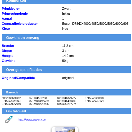
Kenmerken
Printkleuren
Zwart
Printtechnologie
Inkjet
Aantal
1
Compatibele producten
Epson D78/DX4000/4050/5000/5050/6000/605
Kleur
Nee
Gewicht en omvang
Breedte
11,2 cm
Diepte
3 cm
Hoogte
14,2 cm
Gewicht
50 g
Overige specificaties
Origineel/Compatible
origineel
Barcode
5052883686982
5711045192883
8715946329727
8715946360300
8715946371641
8715946495439
8715946495460
8715946497921
8715946622989
8715946622996
8759463297275
Link fabrikant
http://www.epson.com