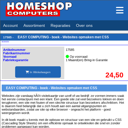
Account
Assortiment
Reparaties
Over ons
EASY COMPUTING - boek - Websites opmaken met CSS
17585 -
BOEKEN
Artikelnummer
17585
Fabrikantnummer
Voorraad
Op voorraad
Fabrieksgarantie
1 Maand(en) Bring-in Garantie
In Winkelwagen
24,50
EASY COMPUTING - boek - Websites opmaken met CSS
Websites zijn vandaag hÃ©t visitekaartje van uzelf of uw bedrijf: ze vormen immers vaak
het eerste contactpunt met een klant. Een goede site zal veel bezoekers lokken en doen
terugkeren; een site met fouten of een slechte structuur kan bezoekers afschrikken. Het
is daarom heel belangrijk dat u zich houdt aan een aantal uitgangspunten en
webstandaarden, zodat uw site op elke browser - ongeacht het platform - goed
weergegeven wordt.
In dit boek maakt u kennis met de opbouw en structuur van een site en gebruikt u CSS
(Cascading Style Sheets) om een efficiënte opmaak te ontwikkelen die snel en zonder
problemen aangepast kan worden.