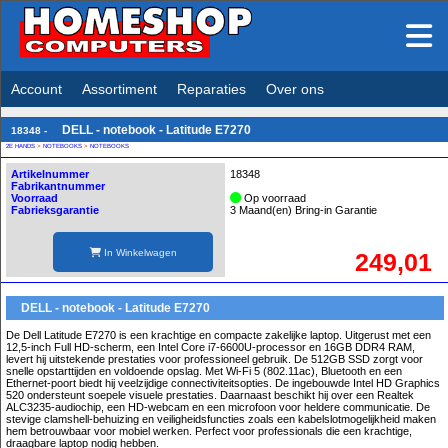
Account
Assortiment
Reparaties
Over ons
DELL - notebook - Latitude E7270
18348 -
2E HANDS
>
NOTEBOOKS
>
NOTEBOOKS
Artikelnummer
18348
Fabrikantnummer
Voorraad
Op voorraad
Fabrieksgarantie
3 Maand(en) Bring-in Garantie
In Winkelwagen
249,01
DELL - notebook - Latitude E7270
De Dell Latitude E7270 is een krachtige en compacte zakelijke laptop. Uitgerust met een
12,5-inch Full HD-scherm, een Intel Core i7-6600U-processor en 16GB DDR4 RAM,
levert hij uitstekende prestaties voor professioneel gebruik. De 512GB SSD zorgt voor
snelle opstarttijden en voldoende opslag. Met Wi-Fi 5 (802.11ac), Bluetooth en een
Ethernet-poort biedt hij veelzijdige connectiviteitsopties. De ingebouwde Intel HD Graphics
520 ondersteunt soepele visuele prestaties. Daarnaast beschikt hij over een Realtek
ALC3235-audiochip, een HD-webcam en een microfoon voor heldere communicatie. De
stevige clamshell-behuizing en veiligheidsfuncties zoals een kabelslotmogelijkheid maken
hem betrouwbaar voor mobiel werken. Perfect voor professionals die een krachtige,
draagbare laptop nodig hebben.