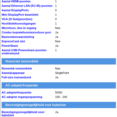
Aantal HDMI-poorten
1
Aantal Ethernet LAN (RJ-45)-poorten
1
Aantal DisplayPorts
0
Mini DisplayPort kwantiteit
1
VGA (D-Sub)poort(en)
0
Hoofdtelefoonuitgangen
1
Microfoon, line-in ingang
Nee
Combo koptelefoon/microfoon port
Ja
Basisstationaansluiting
Ja
ExpressCard slot
Nee
PowerShare
Ja
Aantal USB-Powershare-poorten
1
ondersteund
Numeriek toetsenblok
Numeriek toetsenblok
Nee
Aanwijsapparaat
SinglePoint
Full-size toetsenbord
Ja
AC-adapterfrequentie
AC-adapterfrequentie
50/60
AC-adapter ingangsspanning
100 - 240
Bevestigingsmogelijkheid voor kabelslot
Bevestigingsmogelijkheid voor
Ja
kabelslot