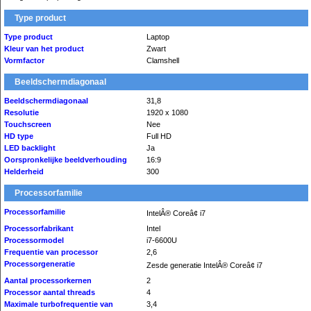
Type product
Type product
Laptop
Kleur van het product
Zwart
Vormfactor
Clamshell
Beeldschermdiagonaal
Beeldschermdiagonaal
31,8
Resolutie
1920 x 1080
Touchscreen
Nee
HD type
Full HD
LED backlight
Ja
Oorspronkelijke beeldverhouding
16:9
Helderheid
300
Processorfamilie
Processorfamilie
IntelÂ® Coreâ¢ i7
Processorfabrikant
Intel
Processormodel
i7-6600U
Frequentie van processor
2,6
Processorgeneratie
Zesde generatie IntelÂ® Coreâ¢ i7
Aantal processorkernen
2
Processor aantal threads
4
Maximale turbofrequentie van
3,4