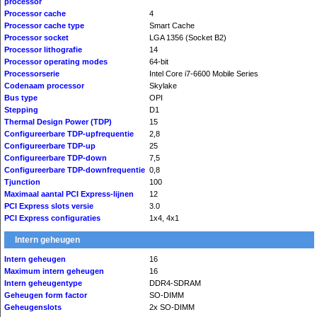
processor
Processor cache
4
Processor cache type
Smart Cache
Processor socket
LGA 1356 (Socket B2)
Processor lithografie
14
Processor operating modes
64-bit
Processorserie
Intel Core i7-6600 Mobile Series
Codenaam processor
Skylake
Bus type
OPI
Stepping
D1
Thermal Design Power (TDP)
15
Configureerbare TDP-upfrequentie
2,8
Configureerbare TDP-up
25
Configureerbare TDP-down
7,5
Configureerbare TDP-downfrequentie
0,8
Tjunction
100
Maximaal aantal PCI Express-lijnen
12
PCI Express slots versie
3.0
PCI Express configuraties
1x4, 4x1
Intern geheugen
Intern geheugen
16
Maximum intern geheugen
16
Intern geheugentype
DDR4-SDRAM
Geheugen form factor
SO-DIMM
Geheugenslots
2x SO-DIMM