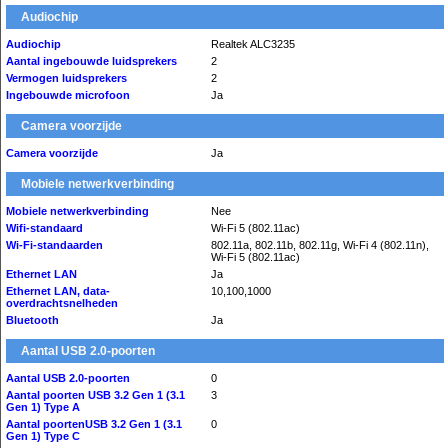
Audiochip
Audiochip
Realtek ALC3235
Aantal ingebouwde luidsprekers
2
Vermogen luidsprekers
2
Ingebouwde microfoon
Ja
Camera voorzijde
Camera voorzijde
Ja
Mobiele netwerkverbinding
Mobiele netwerkverbinding
Nee
Wifi-standaard
Wi-Fi 5 (802.11ac)
Wi-Fi-standaarden
802.11a, 802.11b, 802.11g, Wi-Fi 4 (802.11n),
Wi-Fi 5 (802.11ac)
Ethernet LAN
Ja
Ethernet LAN, data-
10,100,1000
overdrachtsnelheden
Bluetooth
Ja
Aantal USB 2.0-poorten
Aantal USB 2.0-poorten
0
Aantal poorten USB 3.2 Gen 1 (3.1
3
Gen 1) Type A
Aantal poortenUSB 3.2 Gen 1 (3.1
0
Gen 1) Type C