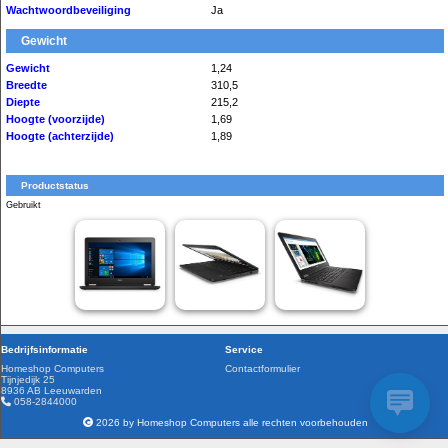
Wachtwoordbeveiliging
Ja
Gewicht
Gewicht
1,24
Breedte
310,5
Diepte
215,2
Hoogte (voorzijde)
1,69
Hoogte (achterzijde)
1,89
Productstatus
Gebruikt
Bedrijfsinformatie
Service
Homeshop Computers
Contactformulier
Tijnjedijk 25
8936 AB Leeuwarden
058-2844000
2026 by Homeshop Computers alle rechten voorbehouden