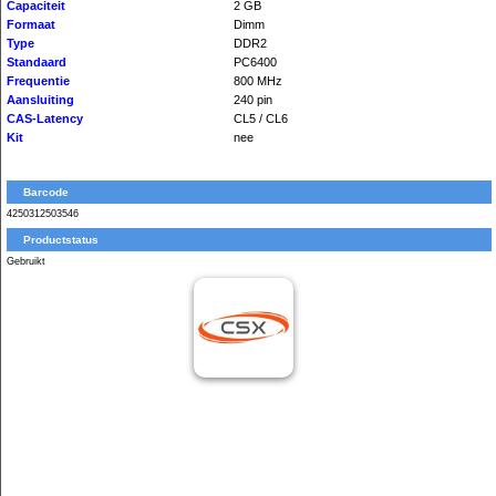
Capaciteit
2 GB
Formaat
Dimm
Type
DDR2
Standaard
PC6400
Frequentie
800 MHz
Aansluiting
240 pin
CAS-Latency
CL5 / CL6
Kit
nee
Barcode
4250312503546
Productstatus
Gebruikt