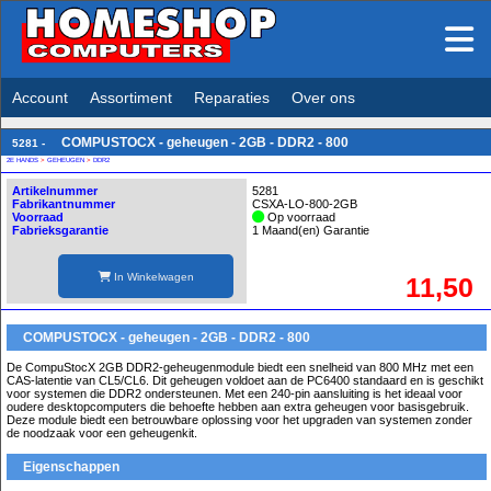
Account
Assortiment
Reparaties
Over ons
COMPUSTOCX - geheugen - 2GB - DDR2 - 800
5281 -
2E HANDS
>
GEHEUGEN
>
DDR2
Artikelnummer
5281
Fabrikantnummer
CSXA-LO-800-2GB
Voorraad
Op voorraad
Fabrieksgarantie
1 Maand(en) Garantie
In Winkelwagen
11,50
COMPUSTOCX - geheugen - 2GB - DDR2 - 800
De CompuStocX 2GB DDR2-geheugenmodule biedt een snelheid van 800 MHz met een
CAS-latentie van CL5/CL6. Dit geheugen voldoet aan de PC6400 standaard en is geschikt
voor systemen die DDR2 ondersteunen. Met een 240-pin aansluiting is het ideaal voor
oudere desktopcomputers die behoefte hebben aan extra geheugen voor basisgebruik.
Deze module biedt een betrouwbare oplossing voor het upgraden van systemen zonder
de noodzaak voor een geheugenkit.
Eigenschappen